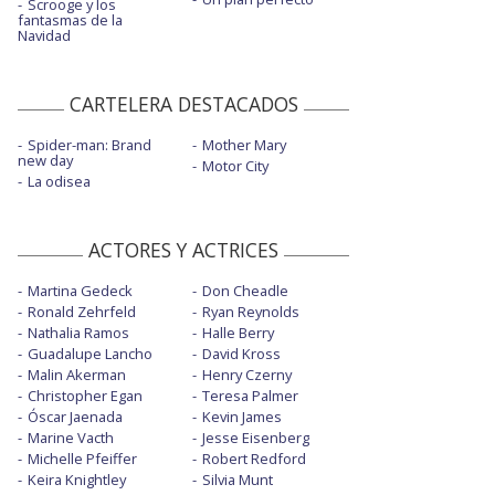
Scrooge y los
fantasmas de la
Navidad
CARTELERA DESTACADOS
Spider-man: Brand
Mother Mary
new day
Motor City
La odisea
ACTORES Y ACTRICES
Martina Gedeck
Don Cheadle
Ronald Zehrfeld
Ryan Reynolds
Nathalia Ramos
Halle Berry
Guadalupe Lancho
David Kross
Malin Akerman
Henry Czerny
Christopher Egan
Teresa Palmer
Óscar Jaenada
Kevin James
Marine Vacth
Jesse Eisenberg
Michelle Pfeiffer
Robert Redford
Keira Knightley
Silvia Munt