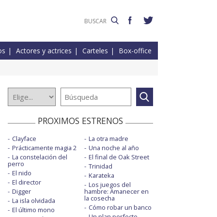
os
Actores y actrices
Carteles
Box-office
PROXIMOS ESTRENOS
Clayface
La otra madre
Prácticamente magia 2
Una noche al año
La constelación del
El final de Oak Street
perro
Trinidad
El nido
Karateka
El director
Los juegos del
Digger
hambre: Amanecer en
la cosecha
La isla olvidada
Cómo robar un banco
El último mono
Un plan perfecto