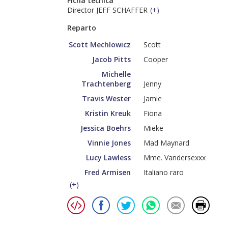
Ficha técnica
Director JEFF SCHAFFER
(
+
)
Reparto
Scott Mechlowicz
Scott
Jacob Pitts
Cooper
Michelle
Trachtenberg
Jenny
Travis Wester
Jamie
Kristin Kreuk
Fiona
Jessica Boehrs
Mieke
Vinnie Jones
Mad Maynard
Lucy Lawless
Mme. Vandersexxx
Fred Armisen
Italiano raro
(
+
)