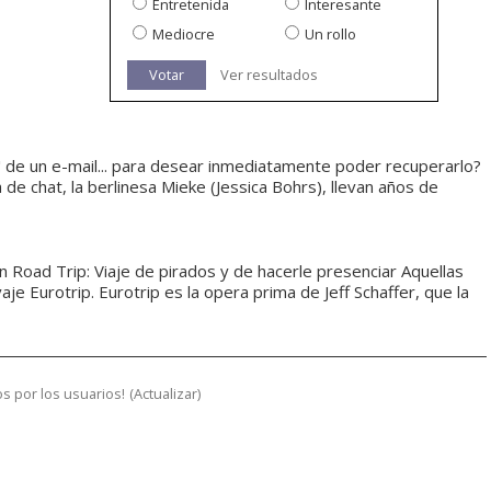
Entretenida
Interesante
Mediocre
Un rollo
Votar
Ver resultados
" de un e-mail... para desear inmediatamente poder recuperarlo?
de chat, la berlinesa Mieke (Jessica Bohrs), llevan años de
 Road Trip: Viaje de pirados y de hacerle presenciar Aquellas
vaje Eurotrip. Eurotrip es la opera prima de Jeff Schaffer, que la
s por los usuarios!
(
Actualizar
)