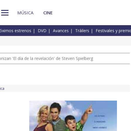
MÚSICA
CINE
óximos estrenos
DVD
Avances
Tráilers
Festivales y premi
izan 'El día de la revelación' de Steven Spielberg
ica