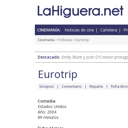
CINEMANÍA:
Noticias de cine
Cartelera
Pr
Cinemanía
> Películas > Eurotrip
Destacado:
Emily Blunt y Josh O'Connor protagon
Eurotrip
Sinopsis
Comentario
Reparto
Ficha técn
Comedia
Estados Unidos
Año: 2004
89 minutos