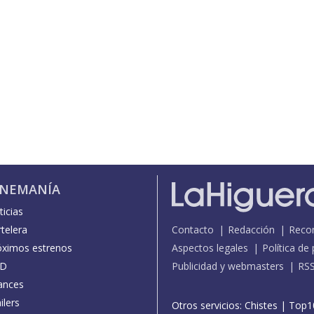
INEMANÍA
icias
telera
Contacto
Redacción
Reco
óximos estrenos
Aspectos legales
Política de
D
Publicidad y webmasters
RS
ances
ilers
Otros servicios:
Chistes
|
Top1