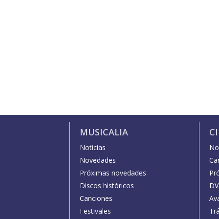
MUSICALIA
C
Noticias
Not
Novedades
Car
Próximas novedades
Pr
Discos históricos
DV
Canciones
Av
Festivales
Trá