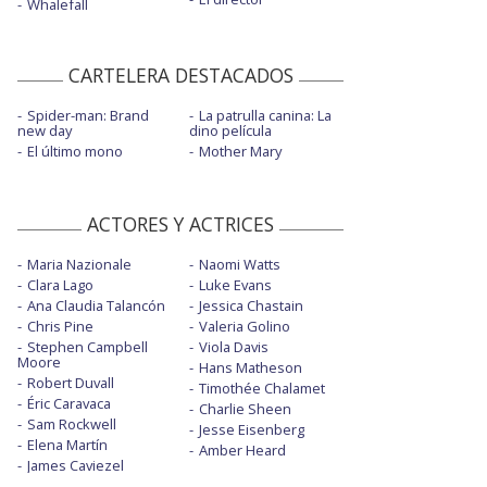
Whalefall
CARTELERA DESTACADOS
Spider-man: Brand
La patrulla canina: La
new day
dino película
El último mono
Mother Mary
ACTORES Y ACTRICES
Maria Nazionale
Naomi Watts
Clara Lago
Luke Evans
Ana Claudia Talancón
Jessica Chastain
Chris Pine
Valeria Golino
Stephen Campbell
Viola Davis
Moore
Hans Matheson
Robert Duvall
Timothée Chalamet
Éric Caravaca
Charlie Sheen
Sam Rockwell
Jesse Eisenberg
Elena Martín
Amber Heard
James Caviezel