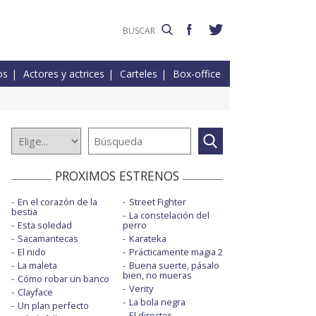
os
Actores y actrices
Carteles
Box-office
PROXIMOS ESTRENOS
En el corazón de la
Street Fighter
bestia
La constelación del
Esta soledad
perro
Sacamantecas
Karateka
El nido
Prácticamente magia 2
La maleta
Buena suerte, pásalo
bien, no mueras
Cómo robar un banco
Verity
Clayface
La bola negra
Un plan perfecto
El director