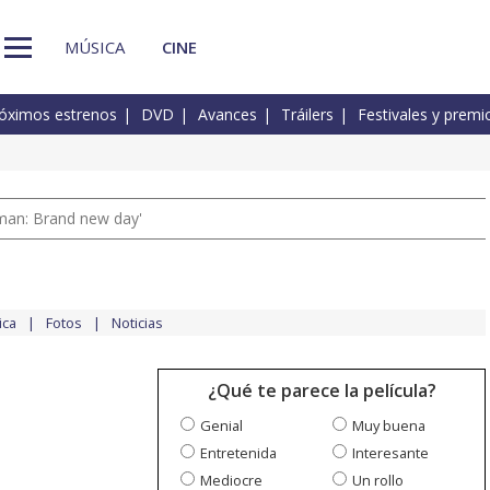
MÚSICA
CINE
óximos estrenos
DVD
Avances
Tráilers
Festivales y premi
man: Brand new day'
ica
Fotos
Noticias
¿Qué te parece la película?
Genial
Muy buena
Entretenida
Interesante
Mediocre
Un rollo