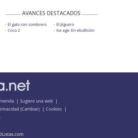
AVANCES DESTACADOS
El gato con sombrero
El jilguero
Coco 2
Ice age: En ebullición
mienda
Sugiere una web
 privacidad
(
Cambiar
)
Cookies
S
0Listas.com