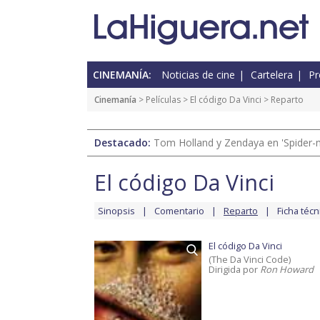
CINEMANÍA:
Noticias de cine
Cartelera
Pr
Cinemanía
> Películas >
El código Da Vinci
> Reparto
Destacado:
Tom Holland y Zendaya en 'Spider-
El código Da Vinci
Sinopsis
Comentario
Reparto
Ficha técn
El código Da Vinci
(The Da Vinci Code)
Dirigida por
Ron Howard