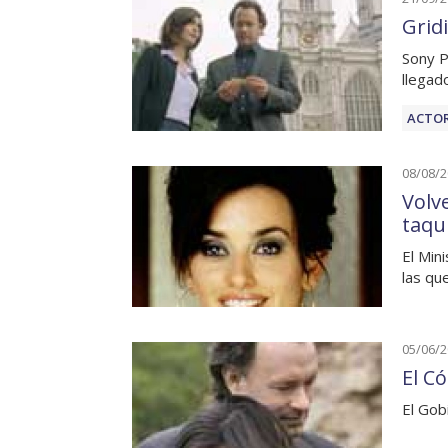
Grid
Sony P
llegad
ACTOR
08/08/
Volv
taqui
El Mini
las qu
05/06/
El C
El Gob