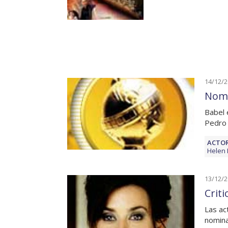
14/12/
Nomi
Babel 
Pedro 
ACTOR
Helen 
13/12/
Crit
Las ac
nomina