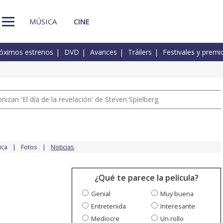
MÚSICA
CINE
óximos estrenos
DVD
Avances
Tráilers
Festivales y premi
izan 'El día de la revelación' de Steven Spielberg
ica
Fotos
Noticias
¿Qué te parece la película?
Genial
Muy buena
Entretenida
Interesante
Mediocre
Un rollo