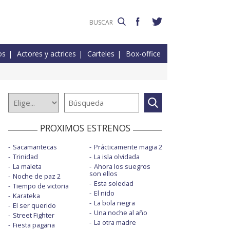
os
Actores y actrices
Carteles
Box-office
PROXIMOS ESTRENOS
Sacamantecas
Prácticamente magia 2
Trinidad
La isla olvidada
La maleta
Ahora los suegros
son ellos
Noche de paz 2
Esta soledad
Tiempo de victoria
El nido
Karateka
La bola negra
El ser querido
Una noche al año
Street Fighter
La otra madre
Fiesta pagäna