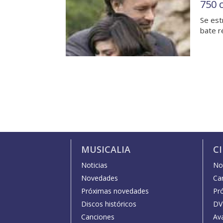
750 
Se est
bate r
MUSICALIA
C
Noticias
Not
Novedades
Car
Próximas novedades
Pr
Discos históricos
DV
Canciones
Av