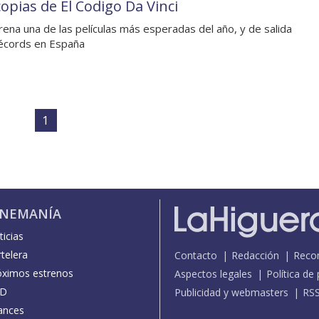
copias de El Codigo Da Vinci
rena una de las películas más esperadas del año, y de salida
écords en España
1
INEMANÍA
icias
telera
Contacto
Redacción
Reco
óximos estrenos
Aspectos legales
Política de
D
Publicidad y webmasters
RS
ances