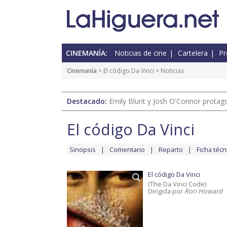
CINEMANÍA:
Noticias de cine
Cartelera
Pr
Cinemanía
>
El código Da Vinci
> Noticias
Destacado:
Emily Blunt y Josh O'Connor protagon
El código Da Vinci
Sinopsis
Comentario
Reparto
Ficha técn
El código Da Vinci
(The Da Vinci Code)
Dirigida por
Ron Howard