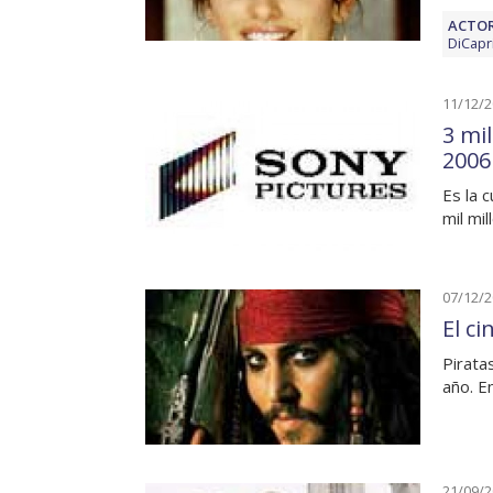
ACTOR
DiCapr
11/12/
3 mi
2006
Es la 
mil mi
07/12/
El c
Pirata
año. E
21/09/