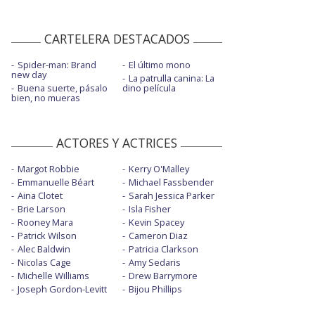
CARTELERA DESTACADOS
Spider-man: Brand
El último mono
new day
La patrulla canina: La
Buena suerte, pásalo
dino película
bien, no mueras
ACTORES Y ACTRICES
Margot Robbie
Kerry O'Malley
Emmanuelle Béart
Michael Fassbender
Aina Clotet
Sarah Jessica Parker
Brie Larson
Isla Fisher
Rooney Mara
Kevin Spacey
Patrick Wilson
Cameron Diaz
Alec Baldwin
Patricia Clarkson
Nicolas Cage
Amy Sedaris
Michelle Williams
Drew Barrymore
Joseph Gordon-Levitt
Bijou Phillips