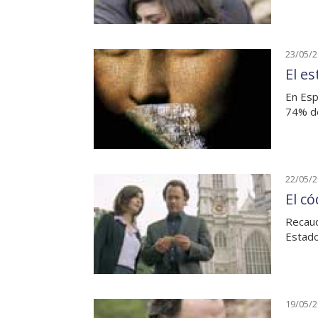
23/05/
El es
En Esp
74% de
22/05/
El có
Recaud
Estad
19/05/