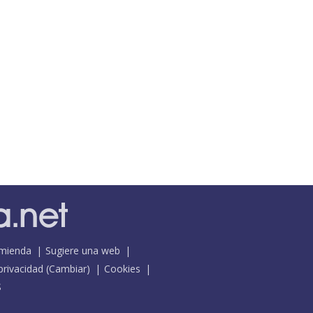
mienda
Sugiere una web
 privacidad
(
Cambiar
)
Cookies
S