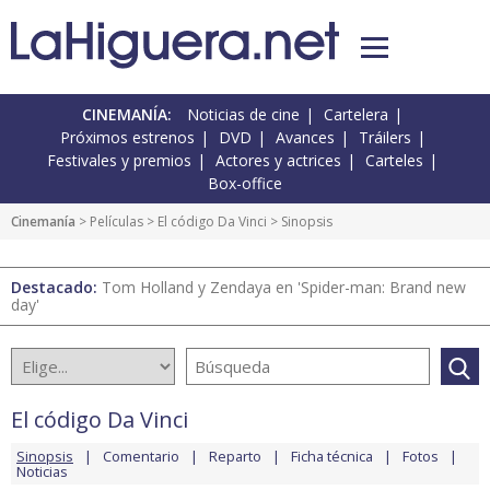
CINEMANÍA:
Noticias de cine
Cartelera
Próximos estrenos
DVD
Avances
Tráilers
Festivales y premios
Actores y actrices
Carteles
Box-office
Cinemanía
> Películas >
El código Da Vinci
> Sinopsis
Destacado:
Tom Holland y Zendaya en 'Spider-man: Brand new
day'
El código Da Vinci
Sinopsis
Comentario
Reparto
Ficha técnica
Fotos
Noticias