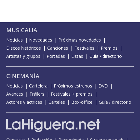
MUSICALIA
Noticias
Novedades
Próximas novedades
Discos históricos
Canciones
Festivales
Premios
Artistas y grupos
Portadas
Listas
Guía / directorio
CINEMANÍA
Noticias
Cartelera
Próximos estrenos
DVD
Avances
Tráilers
Festivales + premios
Actores y actrices
Carteles
Box-office
Guía / directorio
Contacto
Redacción
Recomienda
Sugiere una web