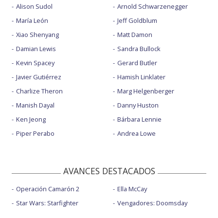
Alison Sudol
Arnold Schwarzenegger
María León
Jeff Goldblum
Xiao Shenyang
Matt Damon
Damian Lewis
Sandra Bullock
Kevin Spacey
Gerard Butler
Javier Gutiérrez
Hamish Linklater
Charlize Theron
Marg Helgenberger
Manish Dayal
Danny Huston
Ken Jeong
Bárbara Lennie
Piper Perabo
Andrea Lowe
AVANCES DESTACADOS
Operación Camarón 2
Ella McCay
Star Wars: Starfighter
Vengadores: Doomsday