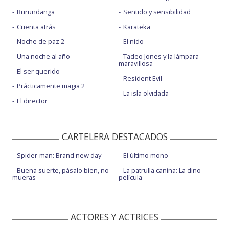
Burundanga
Sentido y sensibilidad
Cuenta atrás
Karateka
Noche de paz 2
El nido
Una noche al año
Tadeo Jones y la lámpara
maravillosa
El ser querido
Resident Evil
Prácticamente magia 2
La isla olvidada
El director
CARTELERA DESTACADOS
Spider-man: Brand new day
El último mono
Buena suerte, pásalo bien, no
La patrulla canina: La dino
mueras
película
ACTORES Y ACTRICES