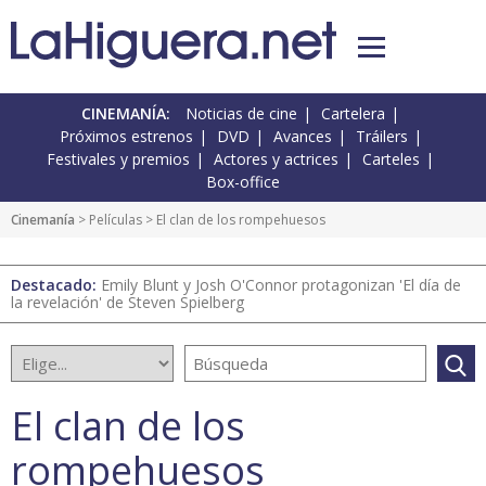
CINEMANÍA:
Noticias de cine
Cartelera
Próximos estrenos
DVD
Avances
Tráilers
Festivales y premios
Actores y actrices
Carteles
Box-office
Cinemanía
> Películas > El clan de los rompehuesos
Destacado:
Emily Blunt y Josh O'Connor protagonizan 'El día de
la revelación' de Steven Spielberg
El clan de los
rompehuesos