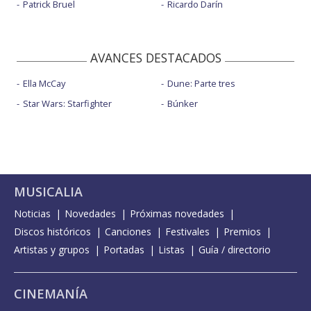
Patrick Bruel
Ricardo Darín
AVANCES DESTACADOS
Ella McCay
Dune: Parte tres
Star Wars: Starfighter
Búnker
MUSICALIA
Noticias
Novedades
Próximas novedades
Discos históricos
Canciones
Festivales
Premios
Artistas y grupos
Portadas
Listas
Guía / directorio
CINEMANÍA