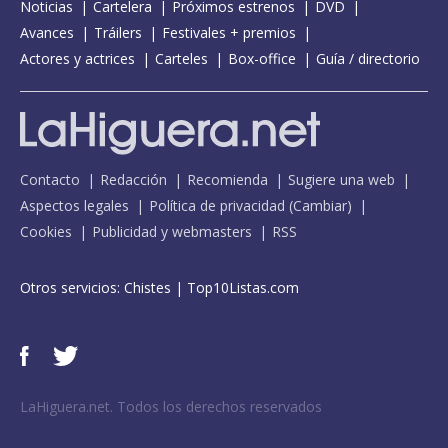
Noticias
Cartelera
Próximos estrenos
DVD
Avances
Tráilers
Festivales + premios
Actores y actrices
Carteles
Box-office
Guía / directorio
Contacto
Redacción
Recomienda
Sugiere una web
Aspectos legales
Política de privacidad
(
Cambiar
)
Cookies
Publicidad y webmasters
RSS
Otros servicios:
Chistes
|
Top10Listas.com
LaHiguera.net. Todos los derechos reservados