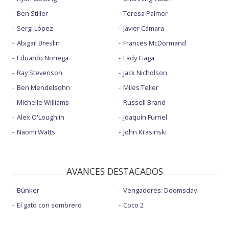
Ben Stiller
Teresa Palmer
Sergi López
Javier Cámara
Abigail Breslin
Frances McDormand
Eduardo Noriega
Lady Gaga
Ray Stevenson
Jack Nicholson
Ben Mendelsohn
Miles Teller
Michelle Williams
Russell Brand
Alex O'Loughlin
Joaquín Furriel
Naomi Watts
John Krasinski
AVANCES DESTACADOS
Búnker
Vengadores: Doomsday
El gato con sombrero
Coco 2