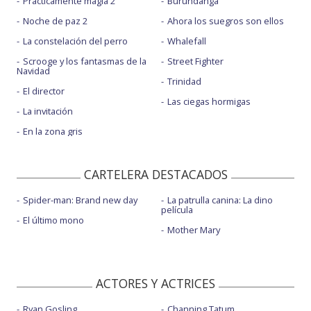
Prácticamente magia 2
Burundanga
Noche de paz 2
Ahora los suegros son ellos
La constelación del perro
Whalefall
Scrooge y los fantasmas de la
Street Fighter
Navidad
Trinidad
El director
Las ciegas hormigas
La invitación
En la zona gris
CARTELERA DESTACADOS
Spider-man: Brand new day
La patrulla canina: La dino
película
El último mono
Mother Mary
ACTORES Y ACTRICES
Ryan Gosling
Channing Tatum