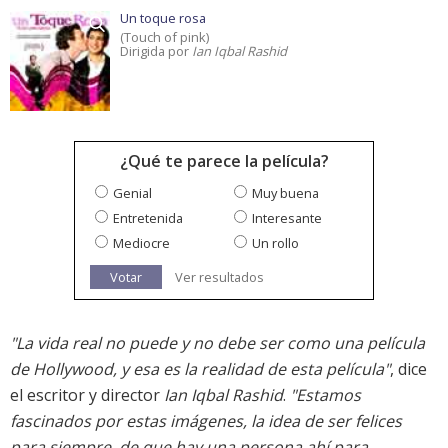
Un toque rosa
(Touch of pink)
Dirigida por
Ian Iqbal Rashid
¿Qué te parece la película?
Genial
Muy buena
Entretenida
Interesante
Mediocre
Un rollo
Votar
Ver resultados
"La vida real no puede y no debe ser como una película
de Hollywood, y esa es la realidad de esta película"
, dice
el escritor y director
Ian Iqbal Rashid
.
"Estamos
fascinados por estas imágenes, la idea de ser felices
para siempre, de que hay una persona ahí para