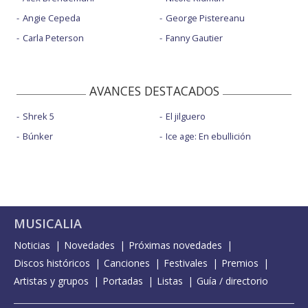
Angie Cepeda
George Pistereanu
Carla Peterson
Fanny Gautier
AVANCES DESTACADOS
Shrek 5
El jilguero
Búnker
Ice age: En ebullición
MUSICALIA
Noticias
Novedades
Próximas novedades
Discos históricos
Canciones
Festivales
Premios
Artistas y grupos
Portadas
Listas
Guía / directorio