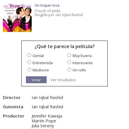
Un toque rosa
(Touch of pink)
Dirigida por
Ian Iqbal Rashid
¿Qué te parece la película?
Genial
Muy buena
Entretenida
Interesante
Mediocre
Un rollo
Votar
Ver resultados
Director
Ian Iqbal Rashid
Guionista
Ian Iqbal Rashid
Productor
Jennifer Kawaja
Martin Pope
Julia Sereny