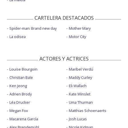
CARTELERA DESTACADOS
Spider-man: Brand new day
Mother Mary
La odisea
Motor City
ACTORES Y ACTRICES
Louise Bourgoin
Maribel Verdú
Christian Bale
Maddy Curley
Ken Jeong
Eli Wallach
Adrien Brody
Kate Winslet
Léa Drucker
Uma Thurman
Megan Fox
Matthias Schoenaerts
Macarena García
Josh Lucas
Alex Brendemühl
Nicole Kidman