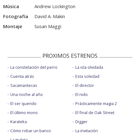
Música
Andrew Lockington
Fotografía
David A. Makin
Montaje
Susan Maggi
PROXIMOS ESTRENOS
La constelación del perro
La isla olvidada
Cuenta atrás
Esta soledad
Sacamantecas
El director
Una noche al año
El nido
El ser querido
Prácticamente magia 2
El último mono
El final de Oak Street
Karateka
Digger
Cómo robar un banco
La invitación
La maleta