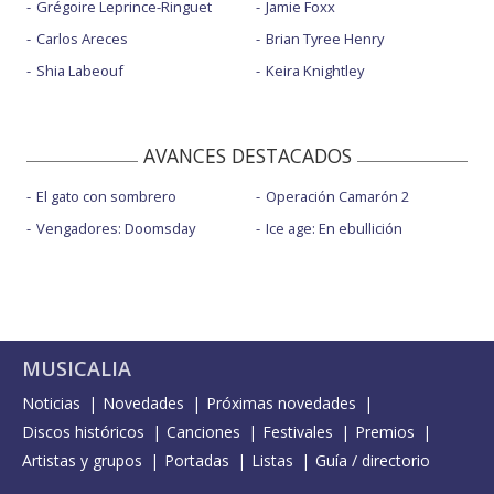
Grégoire Leprince-Ringuet
Jamie Foxx
Carlos Areces
Brian Tyree Henry
Shia Labeouf
Keira Knightley
AVANCES DESTACADOS
El gato con sombrero
Operación Camarón 2
Vengadores: Doomsday
Ice age: En ebullición
MUSICALIA
Noticias
Novedades
Próximas novedades
Discos históricos
Canciones
Festivales
Premios
Artistas y grupos
Portadas
Listas
Guía / directorio