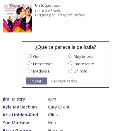
Un toque rosa
(Touch of pink)
Dirigida por
Ian Iqbal Rashid
¿Qué te parece la película?
Genial
Muy buena
Entretenida
Interesante
Mediocre
Un rollo
Votar
Ver resultados
Jimi Mistry
Alim
Kyle Maclachlan
Cary Grant
Kris Holden-Ried
Giles
Sue Mathew
Nuru
Brian George
Hassan