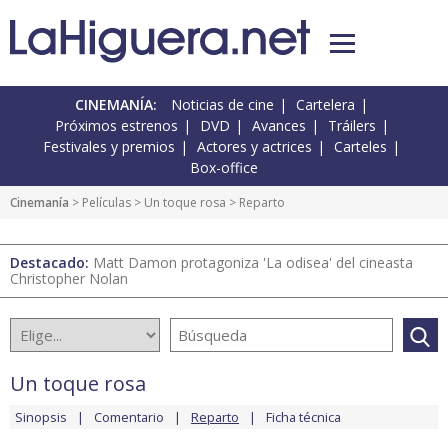
CINEMANÍA:
Noticias de cine
Cartelera
Próximos estrenos
DVD
Avances
Tráilers
Festivales y premios
Actores y actrices
Carteles
Box-office
Cinemanía
> Películas >
Un toque rosa
> Reparto
Destacado:
Matt Damon protagoniza 'La odisea' del cineasta
Christopher Nolan
Un toque rosa
Sinopsis
Comentario
Reparto
Ficha técnica