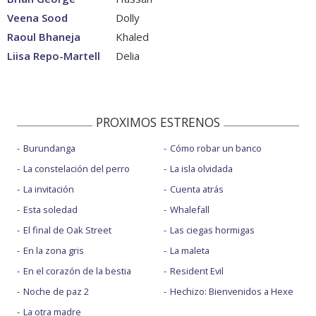
Veena Sood
Dolly
Raoul Bhaneja
Khaled
Liisa Repo-Martell
Delia
PROXIMOS ESTRENOS
Burundanga
Cómo robar un banco
La constelación del perro
La isla olvidada
La invitación
Cuenta atrás
Esta soledad
Whalefall
El final de Oak Street
Las ciegas hormigas
En la zona gris
La maleta
En el corazón de la bestia
Resident Evil
Noche de paz 2
Hechizo: Bienvenidos a Hexe
La otra madre