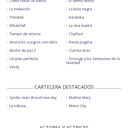
Cómo robar un banco
El último mono
La invitación
La bola negra
Trinidad
Karateka
Whalefall
La otra madre
Tiempo de victoria
Clayface
Ahora los suegros son ellos
Fiesta pagäna
Noche de paz 2
Cuenta atrás
Un plan perfecto
Scrooge y los fantasmas de la
Navidad
Verity
CARTELERA DESTACADOS
Spider-man: Brand new day
Mother Mary
La odisea
Motor City
ACTORES Y ACTRICES