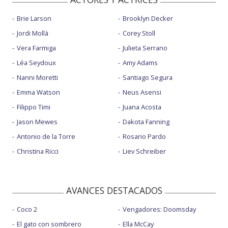
Brie Larson
Brooklyn Decker
Jordi Mollà
Corey Stoll
Vera Farmiga
Julieta Serrano
Léa Seydoux
Amy Adams
Nanni Moretti
Santiago Segura
Emma Watson
Neus Asensi
Filippo Timi
Juana Acosta
Jason Mewes
Dakota Fanning
Antonio de la Torre
Rosario Pardo
Christina Ricci
Liev Schreiber
AVANCES DESTACADOS
Coco 2
Vengadores: Doomsday
El gato con sombrero
Ella McCay