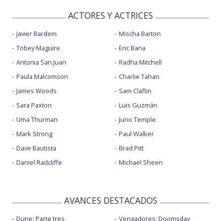
ACTORES Y ACTRICES
Javier Bardem
Mischa Barton
Tobey Maguire
Eric Bana
Antonia San Juan
Radha Mitchell
Paula Malcomson
Charlie Tahan
James Woods
Sam Claflin
Sara Paxton
Luis Guzmán
Uma Thurman
Juno Temple
Mark Strong
Paul Walker
Dave Bautista
Brad Pitt
Daniel Radcliffe
Michael Sheen
AVANCES DESTACADOS
Dune: Parte tres
Vengadores: Doomsday