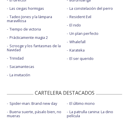
El director
Burundanga
Las ciegas hormigas
La constelación del perro
Tadeo Jones y la lámpara
Resident Evil
maravillosa
El nido
Tiempo de victoria
Un plan perfecto
Prácticamente magia 2
Whalefall
Scrooge y los fantasmas de la
Navidad
Karateka
Trinidad
El ser querido
Sacamantecas
La invitación
CARTELERA DESTACADOS
Spider-man: Brand new day
El último mono
Buena suerte, pásalo bien, no
La patrulla canina: La dino
mueras
película