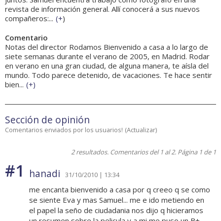
revista de información general. Allí conocerá a sus nuevos
compañeros:...
(
+
)
Comentario
Notas del director Rodamos Bienvenido a casa a lo largo de
siete semanas durante el verano de 2005, en Madrid. Rodar
en verano en una gran ciudad, de alguna manera, te aísla del
mundo. Todo parece detenido, de vacaciones. Te hace sentir
bien...
(
+
)
Sección de opinión
Comentarios enviados por los usuarios!
(
Actualizar
)
2 resultados. Comentarios del 1 al 2. Página 1 de 1
#1
hanadi
31/10/2010 | 13:34
me encanta bienvenido a casa por q creeo q se como
se siente Eva y mas Samuel... me e ido metiendo en
el papel la seño de ciudadania nos dijo q hicieramos
un resumen sobre la pelicula y a mi me puso un B+