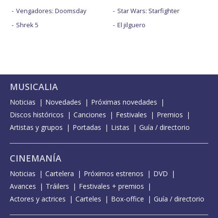
Vengadores: Doomsday
Star Wars: Starfighter
Shrek 5
El jilguero
MUSICALIA
Noticias
Novedades
Próximas novedades
Discos históricos
Canciones
Festivales
Premios
Artistas y grupos
Portadas
Listas
Guía / directorio
CINEMANÍA
Noticias
Cartelera
Próximos estrenos
DVD
Avances
Tráilers
Festivales + premios
Actores y actrices
Carteles
Box-office
Guía / directorio