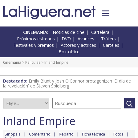
CINEMANÍA:
Noticias de cine
Cartelera
Próximos estrenos
DVD
Avances
Tráilers
Festivales y premios
Actores y actrices
Carteles
Box-office
Cinemanía
> Películas > Inland Empire
Destacado:
Emily Blunt y Josh O'Connor protagonizan 'El día de
la revelación' de Steven Spielberg
Inland Empire
Sinopsis
Comentario
Reparto
Ficha técnica
Fotos