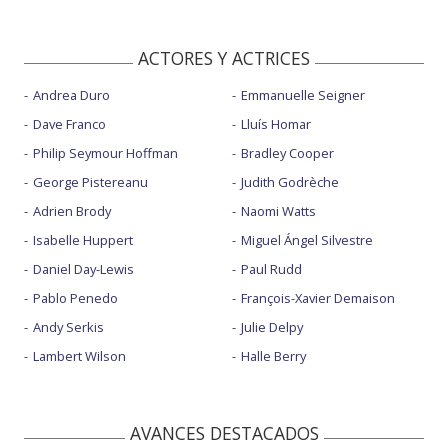
ACTORES Y ACTRICES
Andrea Duro
Emmanuelle Seigner
Dave Franco
Lluís Homar
Philip Seymour Hoffman
Bradley Cooper
George Pistereanu
Judith Godrèche
Adrien Brody
Naomi Watts
Isabelle Huppert
Miguel Ángel Silvestre
Daniel Day-Lewis
Paul Rudd
Pablo Penedo
François-Xavier Demaison
Andy Serkis
Julie Delpy
Lambert Wilson
Halle Berry
AVANCES DESTACADOS