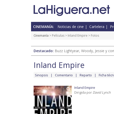
CINEMANÍA:
Noticias de cine
Cartelera
Pr
Cinemanía
> Películas >
Inland Empire
> Fotos
Destacado:
Buzz Lightyear, Woody, Jessie y com
Inland Empire
Sinopsis
Comentario
Reparto
Ficha técn
Inland Empire
Dirigida por
David Lynch