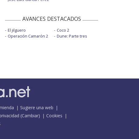
AVANCES DESTACADOS
El jilguero
Coco 2
Operación Camarón 2
Dune: Parte tres
mienda
Sugiere una web
 privacidad
(
Cambiar
)
Cookies
S