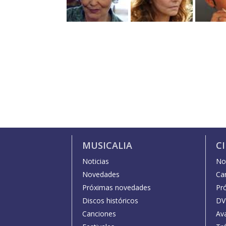
MUSICALIA
C
Noticias
Not
Novedades
Car
Próximas novedades
Pr
Discos históricos
DV
Canciones
Av