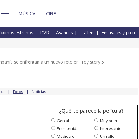
MÚSICA
CINE
óximos estrenos
DVD
Avances
Tráilers
Festivales y premi
pañía se enfrentan a un nuevo reto en 'Toy story 5'
ica
Fotos
Noticias
¿Qué te parece la película?
Genial
Muy buena
Entretenida
Interesante
Mediocre
Un rollo