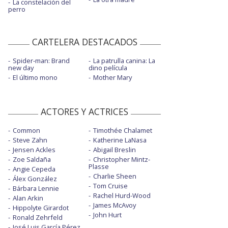
La constelación del
perro
CARTELERA DESTACADOS
Spider-man: Brand
La patrulla canina: La
new day
dino película
El último mono
Mother Mary
ACTORES Y ACTRICES
Common
Timothée Chalamet
Steve Zahn
Katherine LaNasa
Jensen Ackles
Abigail Breslin
Zoe Saldaña
Christopher Mintz-
Plasse
Angie Cepeda
Charlie Sheen
Álex González
Tom Cruise
Bárbara Lennie
Rachel Hurd-Wood
Alan Arkin
James McAvoy
Hippolyte Girardot
John Hurt
Ronald Zehrfeld
José Luis García Pérez