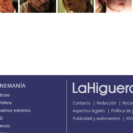
INEMANÍA
icias
telera
Contacto
Redacción
Reco
óximos estrenos
Aspectos legales
Política de
D
Publicidad y webmasters
RS
ances