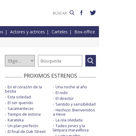
os
Actores y actrices
Carteles
Box-office
PROXIMOS ESTRENOS
En el corazón de la
Una noche al año
bestia
El nido
Esta soledad
El director
El ser querido
Sentido y sensibilidad
Sacamantecas
Hechizo: Bienvenidos
Tiempo de victoria
a Hexe
Karateka
La isla olvidada
Un plan perfecto
Tadeo Jones y la
lámpara maravillosa
El final de Oak Street
La otra madre