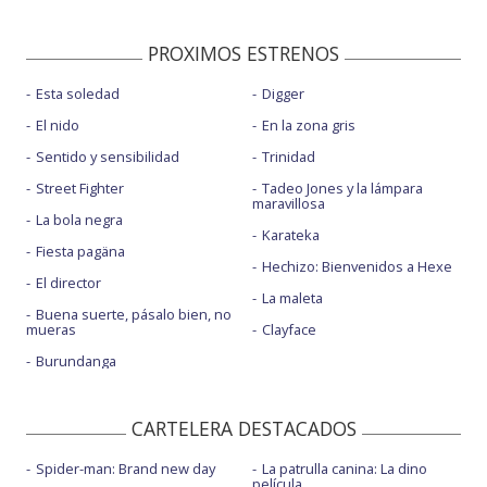
PROXIMOS ESTRENOS
Esta soledad
Digger
El nido
En la zona gris
Sentido y sensibilidad
Trinidad
Street Fighter
Tadeo Jones y la lámpara
maravillosa
La bola negra
Karateka
Fiesta pagäna
Hechizo: Bienvenidos a Hexe
El director
La maleta
Buena suerte, pásalo bien, no
mueras
Clayface
Burundanga
CARTELERA DESTACADOS
Spider-man: Brand new day
La patrulla canina: La dino
película