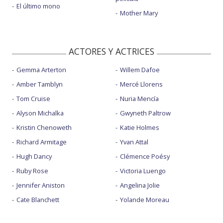
El último mono
Mother Mary
ACTORES Y ACTRICES
Gemma Arterton
Willem Dafoe
Amber Tamblyn
Mercé Llorens
Tom Cruise
Nuria Mencía
Alyson Michalka
Gwyneth Paltrow
Kristin Chenoweth
Katie Holmes
Richard Armitage
Yvan Attal
Hugh Dancy
Clémence Poésy
Ruby Rose
Victoria Luengo
Jennifer Aniston
Angelina Jolie
Cate Blanchett
Yolande Moreau