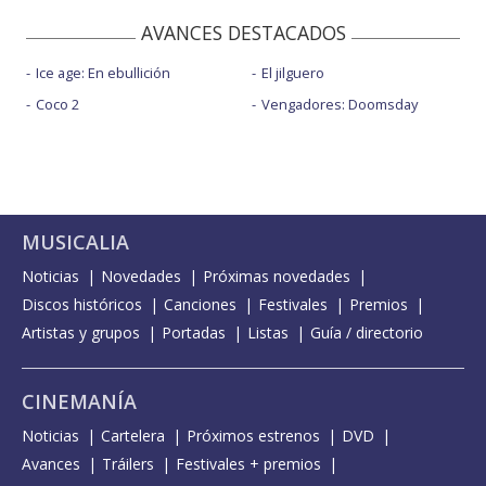
AVANCES DESTACADOS
Ice age: En ebullición
El jilguero
Coco 2
Vengadores: Doomsday
MUSICALIA
Noticias
Novedades
Próximas novedades
Discos históricos
Canciones
Festivales
Premios
Artistas y grupos
Portadas
Listas
Guía / directorio
CINEMANÍA
Noticias
Cartelera
Próximos estrenos
DVD
Avances
Tráilers
Festivales + premios