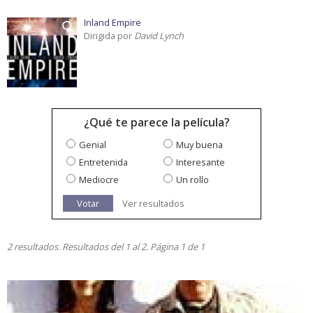
Inland Empire
Dirigida por
David Lynch
¿Qué te parece la película?
Genial
Muy buena
Entretenida
Interesante
Mediocre
Un rollo
Votar
Ver resultados
2 resultados. Resultados del 1 al 2. Página 1 de 1