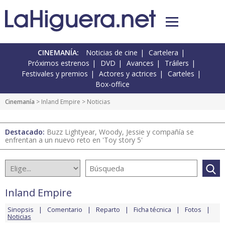
CINEMANÍA:
Noticias de cine
Cartelera
Próximos estrenos
DVD
Avances
Tráilers
Festivales y premios
Actores y actrices
Carteles
Box-office
Cinemanía
>
Inland Empire
> Noticias
Destacado:
Buzz Lightyear, Woody, Jessie y compañía se
enfrentan a un nuevo reto en 'Toy story 5'
Inland Empire
Sinopsis
Comentario
Reparto
Ficha técnica
Fotos
Noticias