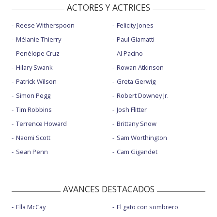
ACTORES Y ACTRICES
Reese Witherspoon
Felicity Jones
Mélanie Thierry
Paul Giamatti
Penélope Cruz
Al Pacino
Hilary Swank
Rowan Atkinson
Patrick Wilson
Greta Gerwig
Simon Pegg
Robert Downey Jr.
Tim Robbins
Josh Flitter
Terrence Howard
Brittany Snow
Naomi Scott
Sam Worthington
Sean Penn
Cam Gigandet
AVANCES DESTACADOS
Ella McCay
El gato con sombrero