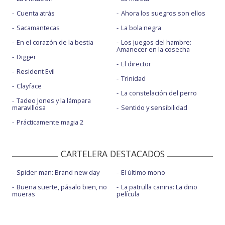
Cuenta atrás
Ahora los suegros son ellos
Sacamantecas
La bola negra
En el corazón de la bestia
Los juegos del hambre:
Amanecer en la cosecha
Digger
El director
Resident Evil
Trinidad
Clayface
La constelación del perro
Tadeo Jones y la lámpara
maravillosa
Sentido y sensibilidad
Prácticamente magia 2
CARTELERA DESTACADOS
Spider-man: Brand new day
El último mono
Buena suerte, pásalo bien, no
La patrulla canina: La dino
mueras
película