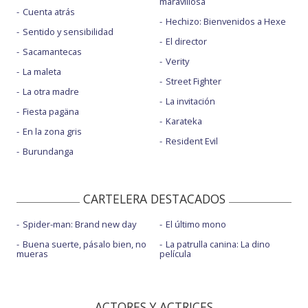
maravillosa
Cuenta atrás
Hechizo: Bienvenidos a Hexe
Sentido y sensibilidad
El director
Sacamantecas
Verity
La maleta
Street Fighter
La otra madre
La invitación
Fiesta pagäna
Karateka
En la zona gris
Resident Evil
Burundanga
CARTELERA DESTACADOS
Spider-man: Brand new day
El último mono
Buena suerte, pásalo bien, no
La patrulla canina: La dino
mueras
película
ACTORES Y ACTRICES