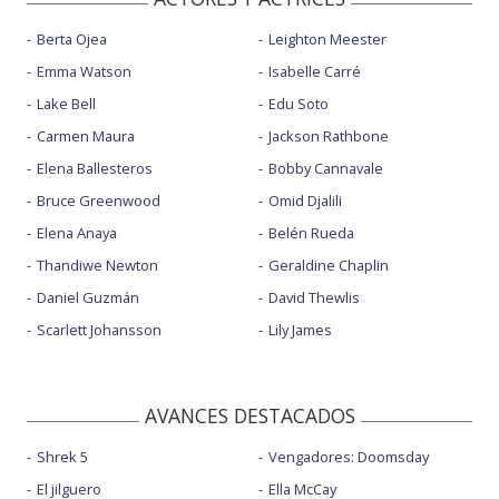
Berta Ojea
Leighton Meester
Emma Watson
Isabelle Carré
Lake Bell
Edu Soto
Carmen Maura
Jackson Rathbone
Elena Ballesteros
Bobby Cannavale
Bruce Greenwood
Omid Djalili
Elena Anaya
Belén Rueda
Thandiwe Newton
Geraldine Chaplin
Daniel Guzmán
David Thewlis
Scarlett Johansson
Lily James
AVANCES DESTACADOS
Shrek 5
Vengadores: Doomsday
El jilguero
Ella McCay