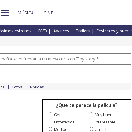
MÚSICA
CINE
óximos estrenos
DVD
Avances
Tráilers
Festivales y premi
pañía se enfrentan a un nuevo reto en 'Toy story 5'
ica
Fotos
Noticias
¿Qué te parece la película?
Genial
Muy buena
Entretenida
Interesante
Mediocre
Un rollo