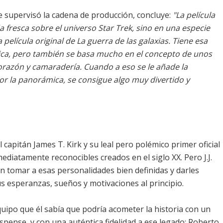
ue supervisó la cadena de producción, concluye:
"La película
 fresca sobre el universo Star Trek, sino en una especie
a película original de La guerra de las galaxias. Tiene esa
ctica, pero también se basa mucho en el concepto de unos
azón y camaradería. Cuando a eso se le añade la
 por la panorámica, se consigue algo muy divertido y
 capitán James T. Kirk y su leal pero polémico primer oficial
diatamente reconocibles creados en el siglo XX. Pero J.J.
 tomar a esas personalidades bien definidas y darles
us esperanzas, sueños y motivaciones al principio.
uipo que él sabía que podría acometer la historia con un
spense, y con una auténtica fidelidad a ese legado: Roberto