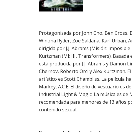
Protagonizada por John Cho, Ben Cross, 
Winona Ryder, Zoë Saldana, Karl Urban, An
dirigida por J.J. Abrams (Misión: Imposible I
Kurtzman (MI: III, Transformers). Basada 
está producida por J.J. Abrams y Damon Li
Chernov, Roberto Orci y Alex Kurtzman. El 
artístico es Scott Chambliss. La película 
Markey, A.C.E. El diseño de vestuario es d
Industrial Light & Magic. La música es de M
recomendada para menores de 13 años por la
contenido sexual.