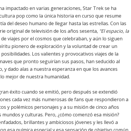
 ha impactado en varias generaciones, Star Trek se ha
cultura pop como la única historia en curso que resume
tía del deseo humano de llegar hasta las estrellas. Con las
erie original de televisión de los años sesenta,
"El espacio, la
 de viajes por el cosmos que celebraban, y aún lo siguen
píritu pionero de exploración y la voluntad de crear un
osibilidades. Los valientes y provocativos viajes de la
 naves que pronto seguirían sus pasos, han seducido al
o, y dado alas a nuestra esperanza en que los avances
r lo mejor de nuestra humanidad.
 gran éxito cuando se emitió, pero después se extendió
giones cada vez más numerosas de fans que respondieron a
icos y polémicos personajes y a su misión de cinco años
 mundos y culturas. Pero, ¿cómo comenzó esa misión?
fadados, brillantes y ambiciosos jóvenes y les llevó a
on esa química especial y esa sensación de objetivo común