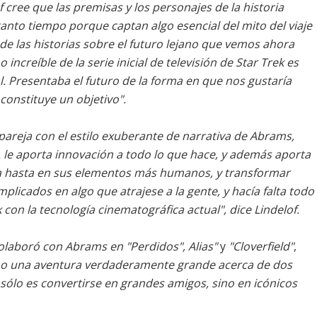
f cree que las premisas y los personajes de la historia
anto tiempo porque captan algo esencial del mito del viaje
de las historias sobre el futuro lejano que vemos ahora
ncreíble de la serie inicial de televisión de Star Trek es
l. Presentaba el futuro de la forma en que nos gustaría
 constituye un objetivo"
.
areja con el estilo exuberante de narrativa de Abrams,
.J. le aporta innovación a todo lo que hace, y además aporta
a hasta en sus elementos más humanos, y transformar
icados en algo que atrajese a la gente, y hacía falta todo
k con la tecnología cinematográfica actual"
, dice Lindelof.
colaboró con Abrams en
"Perdidos"
, Alias"
y
"Cloverfield"
,
omo una aventura verdaderamente grande acerca de dos
ólo es convertirse en grandes amigos, sino en icónicos