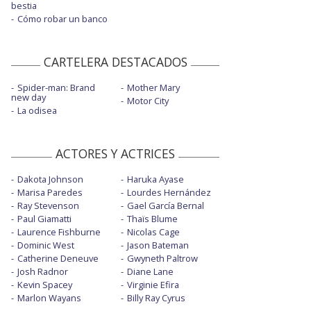
bestia
Cómo robar un banco
CARTELERA DESTACADOS
Spider-man: Brand
Mother Mary
new day
Motor City
La odisea
ACTORES Y ACTRICES
Dakota Johnson
Haruka Ayase
Marisa Paredes
Lourdes Hernández
Ray Stevenson
Gael García Bernal
Paul Giamatti
Thaïs Blume
Laurence Fishburne
Nicolas Cage
Dominic West
Jason Bateman
Catherine Deneuve
Gwyneth Paltrow
Josh Radnor
Diane Lane
Kevin Spacey
Virginie Efira
Marlon Wayans
Billy Ray Cyrus