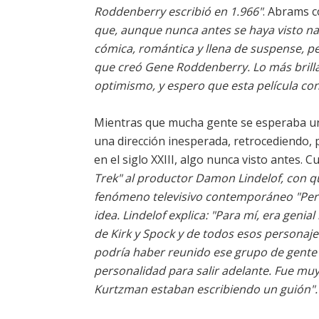
Roddenberry escribió en 1.966"
. Abrams c
que, aunque nunca antes se haya visto nad
cómica, romántica y llena de suspense, p
que creó Gene Roddenberry. Lo más brillan
optimismo, y espero que esta película con
Mientras que mucha gente se esperaba un re
una dirección inesperada, retrocediendo, p
en el siglo XXIII, algo nunca visto antes. C
Trek"
al productor Damon Lindelof, con qu
fenómeno televisivo contemporáneo
"Per
idea. Lindelof explica:
"Para mí, era genial
de Kirk y Spock y de todos esos personaj
podría haber reunido ese grupo de gente y
personalidad para salir adelante. Fue muy 
Kurtzman estaban escribiendo un guión"
.