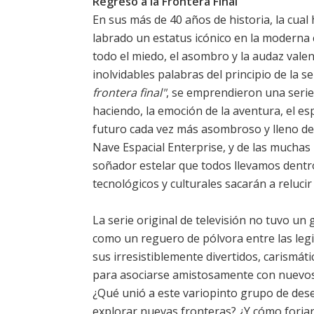
Regreso a la Frontera Final
En sus más de 40 años de historia, la cual
labrado un estatus icónico en la moderna 
todo el miedo, el asombro y la audaz valen
inolvidables palabras del principio de la s
frontera final"
, se emprendieron una serie
haciendo, la emoción de la aventura, el es
futuro cada vez más asombroso y lleno de p
Nave Espacial Enterprise, y de las muchas
soñador estelar que todos llevamos dentr
tecnológicos y culturales sacarán a reluci
La serie original de televisión no tuvo un
como un reguero de pólvora entre las le
sus irresistiblemente divertidos, carismát
para asociarse amistosamente con nuevos
¿Qué unió a este variopinto grupo de desen
explorar nuevas fronteras? ¿Y cómo forjar