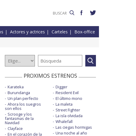
os
Actores y actrices
Carteles
Box-office
PROXIMOS ESTRENOS
Karateka
Digger
Burundanga
Resident Evil
Un plan perfecto
El último mono
Ahora los suegros
La maleta
son ellos
Street Fighter
Scrooge y los
La isla olvidada
fantasmas de la
Whalefall
Navidad
Las ciegas hormigas
Clayface
Una noche al año
En el corazón de la