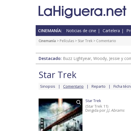
CINEMANÍA:
Noticias de cine
Cartelera
Pr
Cinemanía
> Películas >
Star Trek
> Comentario
Destacado:
Buzz Lightyear, Woody, Jessie y com
Star Trek
Sinopsis
Comentario
Reparto
Ficha técn
Star Trek
(Star Trek 11)
Dirigida por
J.J. Abrams