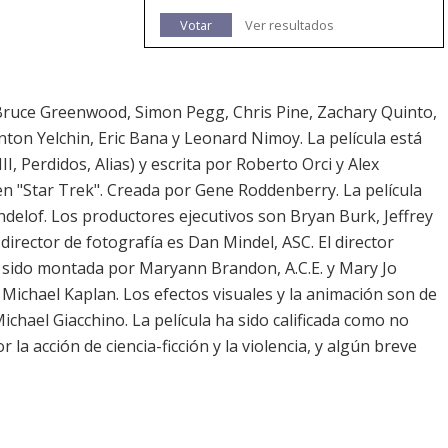
Votar
Ver resultados
Bruce Greenwood, Simon Pegg, Chris Pine, Zachary Quinto,
ton Yelchin, Eric Bana y Leonard Nimoy. La película está
II, Perdidos, Alias) y escrita por Roberto Orci y Alex
en "Star Trek". Creada por Gene Roddenberry. La película
ndelof. Los productores ejecutivos son Bryan Burk, Jeffrey
director de fotografía es Dan Mindel, ASC. El director
ha sido montada por Maryann Brandon, A.C.E. y Mary Jo
e Michael Kaplan. Los efectos visuales y la animación son de
ichael Giacchino. La película ha sido calificada como no
 acción de ciencia-ficción y la violencia, y algún breve