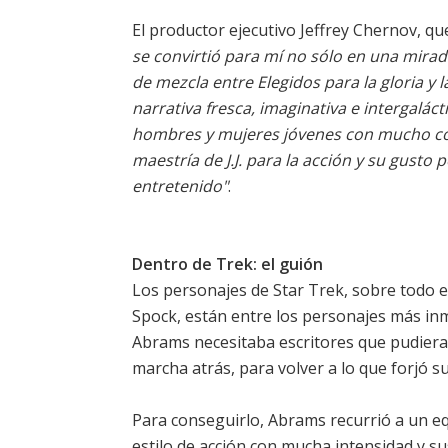
El productor ejecutivo Jeffrey Chernov, q
se convirtió para mí no sólo en una mirada
de mezcla entre Elegidos para la gloria y l
narrativa fresca, imaginativa e intergalá
hombres y mujeres jóvenes con mucho cor
maestría de J.J. para la acción y su gusto
entretenido"
.
Dentro de Trek: el guión
Los personajes de Star Trek, sobre todo el
Spock, están entre los personajes más inme
Abrams necesitaba escritores que pudieran
marcha atrás, para volver a lo que forjó s
Para conseguirlo, Abrams recurrió a un eq
estilo de acción con mucha intensidad y su