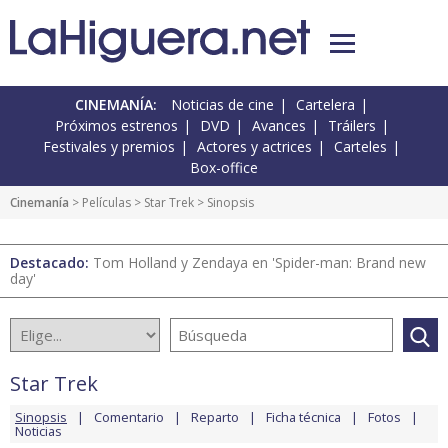
CINEMANÍA:
Noticias de cine
Cartelera
Próximos estrenos
DVD
Avances
Tráilers
Festivales y premios
Actores y actrices
Carteles
Box-office
Cinemanía
> Películas >
Star Trek
> Sinopsis
Destacado:
Tom Holland y Zendaya en 'Spider-man: Brand new
day'
Star Trek
Sinopsis
Comentario
Reparto
Ficha técnica
Fotos
Noticias