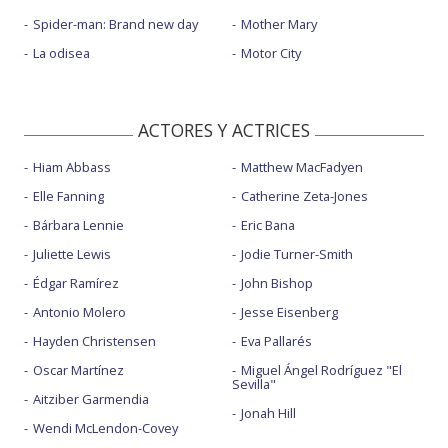
Spider-man: Brand new day
Mother Mary
La odisea
Motor City
ACTORES Y ACTRICES
Hiam Abbass
Matthew MacFadyen
Elle Fanning
Catherine Zeta-Jones
Bárbara Lennie
Eric Bana
Juliette Lewis
Jodie Turner-Smith
Édgar Ramírez
John Bishop
Antonio Molero
Jesse Eisenberg
Hayden Christensen
Eva Pallarés
Oscar Martínez
Miguel Ángel Rodríguez "El
Sevilla"
Aitziber Garmendia
Jonah Hill
Wendi McLendon-Covey