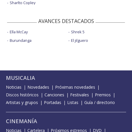
Sharlto Copley
AVANCES DESTACADOS
Ella McCay
Shrek 5
Burundanga
El jilguero
MUSICALIA
Noticias
Novedades
Próximas novedades
Discos históricos
Canciones
Festivales
Premios
Artistas y grupos
Portadas
Listas
Guía / directorio
CINEMANÍA
Noticias
Cartelera
Próximos estrenos
DVD