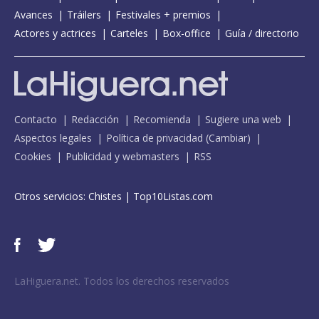
Avances
Tráilers
Festivales + premios
Actores y actrices
Carteles
Box-office
Guía / directorio
Contacto
Redacción
Recomienda
Sugiere una web
Aspectos legales
Política de privacidad
(
Cambiar
)
Cookies
Publicidad y webmasters
RSS
Otros servicios:
Chistes
|
Top10Listas.com
LaHiguera.net. Todos los derechos reservados