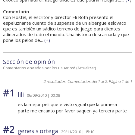
Comentario
Con Hostel, el escritor y director Eli Roth presentó el
espeluznante cuento de suspense de un albergue eslovaco
que es también un sádico terreno de juego para clientes
adinerados de todo el mundo. Una historia descarnada y que
pone los pelos de...
(
+
)
Sección de opinión
Comentarios enviados por los usuarios!
(
Actualizar
)
2 resultados. Comentarios del 1 al 2. Página 1 de 1
#1
lili
06/09/2010 | 00:08
es la mejor peli que e visto ygual que la primera
parte me encanto por favor saquen ya tercera parte
#2
genesis ortega
29/11/2010 | 15:10