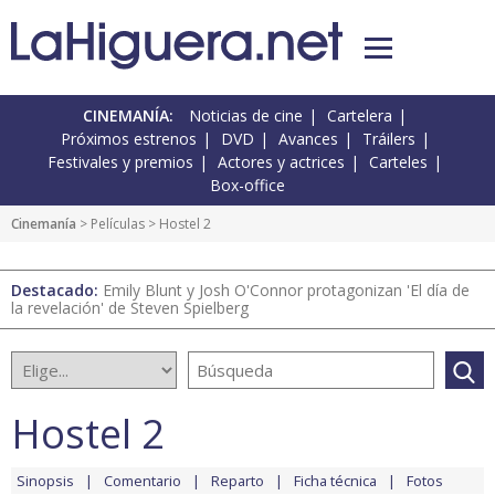
CINEMANÍA:
Noticias de cine
Cartelera
Próximos estrenos
DVD
Avances
Tráilers
Festivales y premios
Actores y actrices
Carteles
Box-office
Cinemanía
> Películas > Hostel 2
Destacado:
Emily Blunt y Josh O'Connor protagonizan 'El día de
la revelación' de Steven Spielberg
Hostel 2
Sinopsis
Comentario
Reparto
Ficha técnica
Fotos