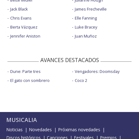
Bette Midler
Julianne Hough
Jack Black
James Frecheville
Chris Evans
Elle Fanning
Berta Vázquez
Luke Bracey
Jennifer Aniston
Juan Muñoz
AVANCES DESTACADOS
Dune: Parte tres
Vengadores: Doomsday
El gato con sombrero
Coco 2
MUSICALIA
Noticias
Novedades
Próximas novedades
Discos históricos
Canciones
Festivales
Premios