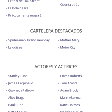
El final de Oak Street
Cuenta atrás
La bola negra
Prácticamente magia 2
CARTELERA DESTACADOS
Spider-man: Brand new day
Mother Mary
La odisea
Motor City
ACTORES Y ACTRICES
Stanley Tucci
Emma Roberts
James Carpinello
Toni Acosta
Gwyneth Paltrow
Adam Brody
Alice Braga
Malin Akerman
Paul Rudd
Katie Holmes