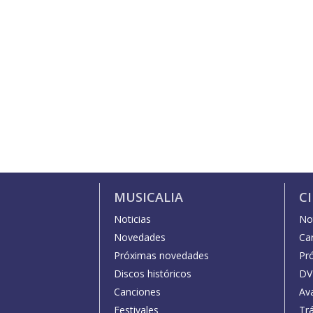
MUSICALIA
C
Noticias
Not
Novedades
Car
Próximas novedades
Pr
Discos históricos
DV
Canciones
Av
Festivales
Trá