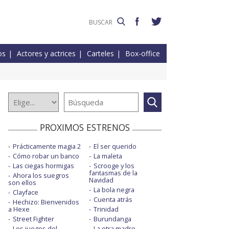
os
Actores y actrices
Carteles
Box-office
PROXIMOS ESTRENOS
Prácticamente magia 2
El ser querido
Cómo robar un banco
La maleta
Las ciegas hormigas
Scrooge y los
fantasmas de la
Ahora los suegros
Navidad
son ellos
La bola negra
Clayface
Cuenta atrás
Hechizo: Bienvenidos
a Hexe
Trinidad
Street Fighter
Burundanga
Los juegos del
La otra madre