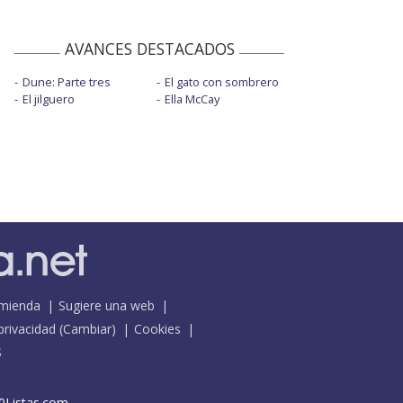
AVANCES DESTACADOS
Dune: Parte tres
El gato con sombrero
El jilguero
Ella McCay
mienda
Sugiere una web
 privacidad
(
Cambiar
)
Cookies
S
0Listas.com