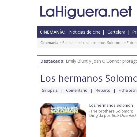
CINEMANÍA:
Noticias de cine
Cartelera
Pr
Cinemanía
> Películas >
Los hermanos Solomon
> Fotos
Destacado:
Emily Blunt y Josh O'Connor protagon
Los hermanos Solom
Sinopsis
Comentario
Reparto
Ficha técn
Los hermanos Solomon
(The brothers Solomon)
Dirigida por
Bob Odenkirk