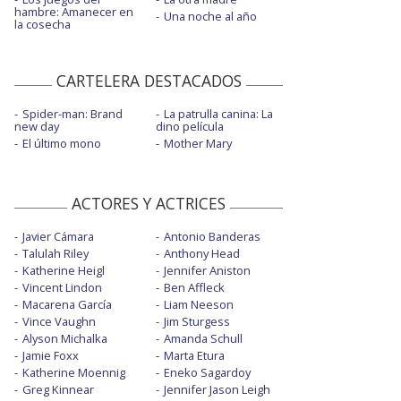
hambre: Amanecer en
Una noche al año
la cosecha
CARTELERA DESTACADOS
Spider-man: Brand
La patrulla canina: La
new day
dino película
El último mono
Mother Mary
ACTORES Y ACTRICES
Javier Cámara
Antonio Banderas
Talulah Riley
Anthony Head
Katherine Heigl
Jennifer Aniston
Vincent Lindon
Ben Affleck
Macarena García
Liam Neeson
Vince Vaughn
Jim Sturgess
Alyson Michalka
Amanda Schull
Jamie Foxx
Marta Etura
Katherine Moennig
Eneko Sagardoy
Greg Kinnear
Jennifer Jason Leigh