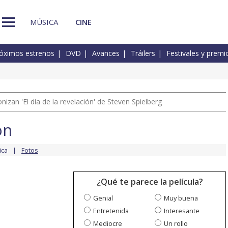
MÚSICA
CINE
óximos estrenos
DVD
Avances
Tráilers
Festivales y premi
izan 'El día de la revelación' de Steven Spielberg
on
ica
Fotos
¿Qué te parece la película?
Genial
Muy buena
Entretenida
Interesante
Mediocre
Un rollo