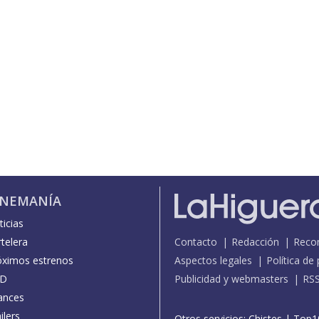
INEMANÍA
icias
telera
Contacto
Redacción
Reco
óximos estrenos
Aspectos legales
Política de
D
Publicidad y webmasters
RS
ances
ilers
Otros servicios:
Chistes
|
Top1