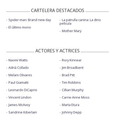
CARTELERA DESTACADOS
Spider-man: Brand new day
La patrulla canina: La dino
película
El último mono
Mother Mary
ACTORES Y ACTRICES
Naomi Watts
Rory Kinnear
Adrià Collado
Jim Broadbent
Melani Olivares
Brad Pitt
Paul Giamatti
Tim Robbins
Leonardo DiCaprio
Cillian Murphy
Vincent Lindon
Carrie-Anne Moss
James McAvoy
Marta Etura
Sandrine Kiberlain
Johnny Depp