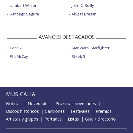
Lambert Wilson
John C. Reilly
Santiago Segura
Abigail Breslin
AVANCES DESTACADOS
Coco 2
Star Wars: Starfighter
Ella McCay
Shrek 5
MUSICALIA
Noticias
Novedades
Próximas novedades
Discos históricos
Canciones
Festivales
Premios
Artistas y grupos
Portadas
Listas
Guía / directorio