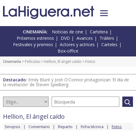
CINEMANÍA:
Noticias de cine
Cartelera
Próximos estrenos
DVD
Avances
Tráilers
Festivales y premios
Actores y actrices
Carteles
Box-office
Cinemanía
> Películas >
Hellion, El ángel caído
> Fotos
Destacado:
Emily Blunt y Josh O'Connor protagonizan 'El día de
la revelación' de Steven Spielberg
Hellion, El ángel caído
Sinopsis
Comentario
Reparto
Ficha técnica
Fotos