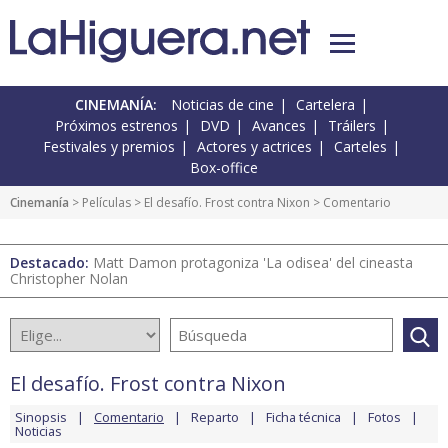
CINEMANÍA:
Noticias de cine
Cartelera
Próximos estrenos
DVD
Avances
Tráilers
Festivales y premios
Actores y actrices
Carteles
Box-office
Cinemanía
> Películas >
El desafío. Frost contra Nixon
> Comentario
Destacado:
Matt Damon protagoniza 'La odisea' del cineasta
Christopher Nolan
El desafío. Frost contra Nixon
Sinopsis
Comentario
Reparto
Ficha técnica
Fotos
Noticias