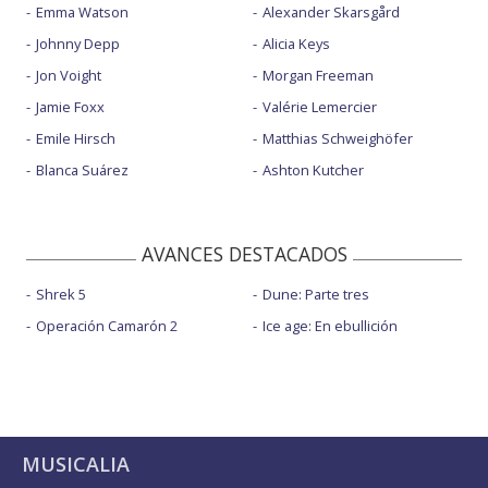
Emma Watson
Alexander Skarsgård
Johnny Depp
Alicia Keys
Jon Voight
Morgan Freeman
Jamie Foxx
Valérie Lemercier
Emile Hirsch
Matthias Schweighöfer
Blanca Suárez
Ashton Kutcher
AVANCES DESTACADOS
Shrek 5
Dune: Parte tres
Operación Camarón 2
Ice age: En ebullición
MUSICALIA