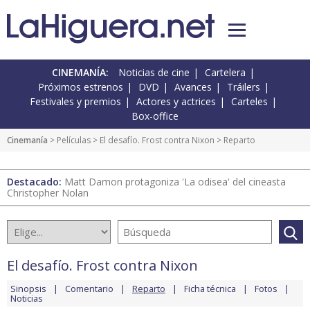
CINEMANÍA:
Noticias de cine
Cartelera
Próximos estrenos
DVD
Avances
Tráilers
Festivales y premios
Actores y actrices
Carteles
Box-office
Cinemanía
> Películas >
El desafío. Frost contra Nixon
> Reparto
Destacado:
Matt Damon protagoniza 'La odisea' del cineasta
Christopher Nolan
El desafío. Frost contra Nixon
Sinopsis
Comentario
Reparto
Ficha técnica
Fotos
Noticias