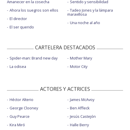
Amanecer en la cosecha
Sentido y sensibilidad
Ahora los suegros son ellos
Tadeo Jones y la lámpara
maravillosa
El director
Una noche al año
El ser querido
CARTELERA DESTACADOS
Spider-man: Brand new day
Mother Mary
La odisea
Motor City
ACTORES Y ACTRICES
Héctor Alterio
James McAvoy
George Clooney
Ben Affleck
Guy Pearce
Jesús Castejón
Kira Miró
Halle Berry