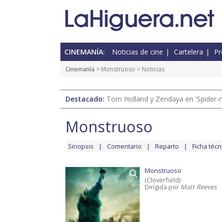
CINEMANÍA:
Noticias de cine
Cartelera
Pr
Cinemanía
>
Monstruoso
> Noticias
Destacado:
Tom Holland y Zendaya en 'Spider-
Monstruoso
Sinopsis
Comentario
Reparto
Ficha técn
Monstruoso
(Cloverfield)
Dirigida por
Matt Reeves