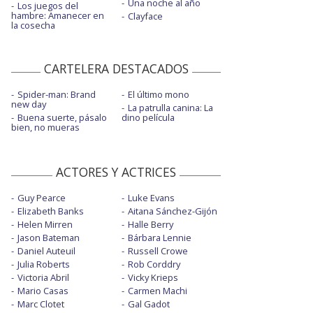
Una noche al año
Los juegos del
hambre: Amanecer en
Clayface
la cosecha
CARTELERA DESTACADOS
Spider-man: Brand
El último mono
new day
La patrulla canina: La
Buena suerte, pásalo
dino película
bien, no mueras
ACTORES Y ACTRICES
Guy Pearce
Luke Evans
Elizabeth Banks
Aitana Sánchez-Gijón
Helen Mirren
Halle Berry
Jason Bateman
Bárbara Lennie
Daniel Auteuil
Russell Crowe
Julia Roberts
Rob Corddry
Victoria Abril
Vicky Krieps
Mario Casas
Carmen Machi
Marc Clotet
Gal Gadot