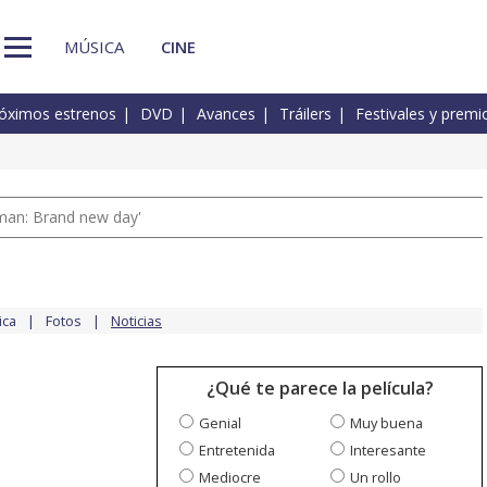
MÚSICA
CINE
óximos estrenos
DVD
Avances
Tráilers
Festivales y premi
man: Brand new day'
ica
Fotos
Noticias
¿Qué te parece la película?
Genial
Muy buena
Entretenida
Interesante
Mediocre
Un rollo