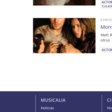
ACTOR
Cusac
21/01/
Mons
Matt R
otros
ACTOR
MUSICALIA
C
Noticias
Not