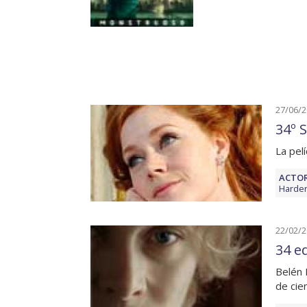
27/06/
34º 
La pel
ACTOR
Harde
22/02/
34 e
Belén 
de cien