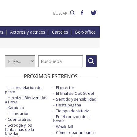
os
Actores y actrices
Carteles
Box-office
PROXIMOS ESTRENOS
La constelación del
El director
perro
El final de Oak Street
Hechizo: Bienvenidos
Sentido y sensibilidad
a Hexe
Fiesta pagäna
Karateka
Tiempo de victoria
La invitación
En el corazón de la
Cuenta atrás
bestia
Scrooge y los
Whalefall
fantasmas de la
Cómo robar un banco
Navidad