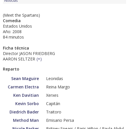
Noticias
(Meet the Spartans)
Comedia
Estados Unidos
Año: 2008
84 minutos
Ficha técnica
Director JASON FRIEDBERG
AARON SELTZER
(
+
)
Reparto
Sean Maguire
Leonidas
Carmen Electra
Reina Margo
Ken Davitian
Xerxes
Kevin Sorbo
Capitán
Diedrich Bader
Traitoro
Method Man
Emisario Persa
Nicole Parker
Britney Spears / Paris Hilton / Paula Abdul