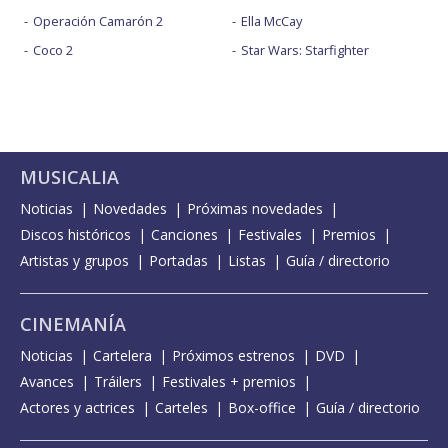
Operación Camarón 2
Ella McCay
Coco 2
Star Wars: Starfighter
MUSICALIA
Noticias
Novedades
Próximas novedades
Discos históricos
Canciones
Festivales
Premios
Artistas y grupos
Portadas
Listas
Guía / directorio
CINEMANÍA
Noticias
Cartelera
Próximos estrenos
DVD
Avances
Tráilers
Festivales + premios
Actores y actrices
Carteles
Box-office
Guía / directorio