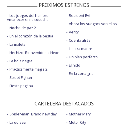
PROXIMOS ESTRENOS
Los juegos del hambre:
Resident Evil
Amanecer en la cosecha
Ahora los suegros son ellos
Noche de paz 2
Verity
En el corazón de la bestia
Cuenta atrás
La maleta
La otra madre
Hechizo: Bienvenidos a Hexe
Un plan perfecto
La bola negra
El nido
Prácticamente magia 2
En la zona gris
Street Fighter
Fiesta pagäna
CARTELERA DESTACADOS
Spider-man: Brand new day
Mother Mary
La odisea
Motor City