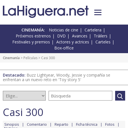
CINEMANÍA:
Noticias de cine
Cartelera
Próximos estrenos
DVD
Avances
Tráilers
Festivales y premios
Actores y actrices
Carteles
Box-office
Cinemanía
> Películas > Casi 300
Destacado:
Buzz Lightyear, Woody, Jessie y compañía se
enfrentan a un nuevo reto en 'Toy story 5'
Casi 300
Sinopsis
Comentario
Reparto
Ficha técnica
Fotos