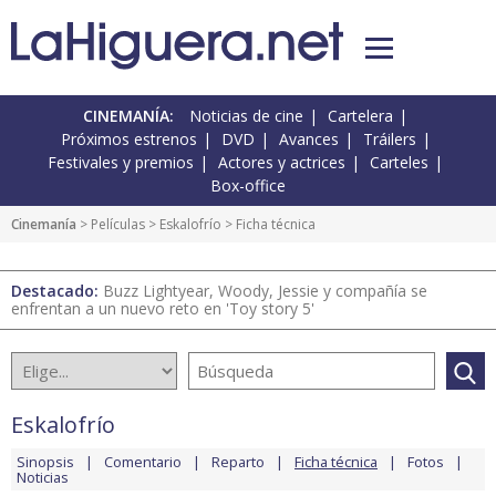
CINEMANÍA:
Noticias de cine
Cartelera
Próximos estrenos
DVD
Avances
Tráilers
Festivales y premios
Actores y actrices
Carteles
Box-office
Cinemanía
> Películas >
Eskalofrío
> Ficha técnica
Destacado:
Buzz Lightyear, Woody, Jessie y compañía se
enfrentan a un nuevo reto en 'Toy story 5'
Eskalofrío
Sinopsis
Comentario
Reparto
Ficha técnica
Fotos
Noticias