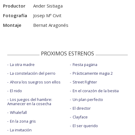
Productor
Ander Sistiaga
Fotografía
Josep Mª Civit
Montaje
Bernat Aragonés
PROXIMOS ESTRENOS
La otra madre
Fiesta pagäna
La constelación del perro
Prácticamente magia 2
Ahora los suegros son ellos
Street Fighter
El nido
En el corazón de la bestia
Los juegos del hambre:
Un plan perfecto
Amanecer en la cosecha
El director
Whalefall
Clayface
En la zona gris
El ser querido
La invitación