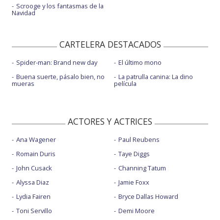
Scrooge y los fantasmas de la
Navidad
CARTELERA DESTACADOS
Spider-man: Brand new day
El último mono
Buena suerte, pásalo bien, no
La patrulla canina: La dino
mueras
película
ACTORES Y ACTRICES
Ana Wagener
Paul Reubens
Romain Duris
Taye Diggs
John Cusack
Channing Tatum
Alyssa Diaz
Jamie Foxx
Lydia Fairen
Bryce Dallas Howard
Toni Servillo
Demi Moore