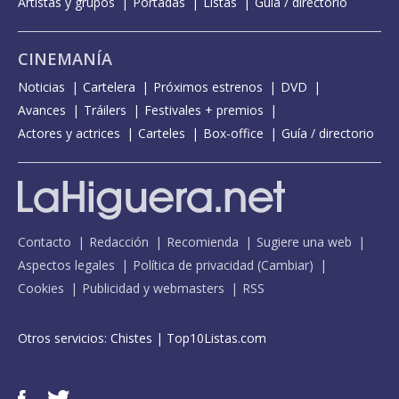
Artistas y grupos
Portadas
Listas
Guía / directorio
CINEMANÍA
Noticias
Cartelera
Próximos estrenos
DVD
Avances
Tráilers
Festivales + premios
Actores y actrices
Carteles
Box-office
Guía / directorio
Contacto
Redacción
Recomienda
Sugiere una web
Aspectos legales
Política de privacidad
(
Cambiar
)
Cookies
Publicidad y webmasters
RSS
Otros servicios:
Chistes
|
Top10Listas.com