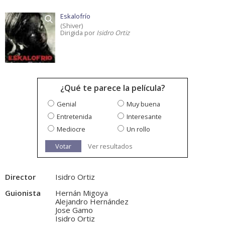
Eskalofrío
(Shiver)
Dirigida por
Isidro Ortiz
¿Qué te parece la película?
Genial
Muy buena
Entretenida
Interesante
Mediocre
Un rollo
Votar
Ver resultados
Director
Isidro Ortiz
Guionista
Hernán Migoya
Alejandro Hernández
Jose Gamo
Isidro Ortiz