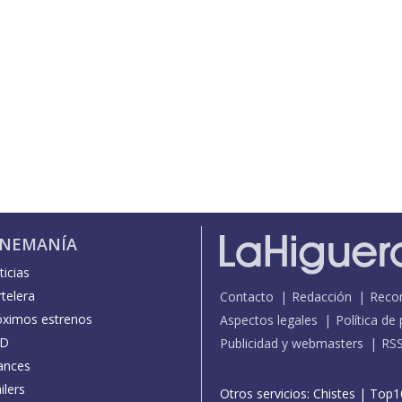
INEMANÍA
icias
telera
Contacto
Redacción
Reco
óximos estrenos
Aspectos legales
Política de
D
Publicidad y webmasters
RS
ances
ilers
Otros servicios:
Chistes
|
Top1