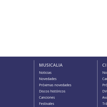
MUSICALIA
C
Noticias
Not
Novedades
Car
Próximas novedades
Pr
Discos históricos
DV
Canciones
Av
Festivales
Trá