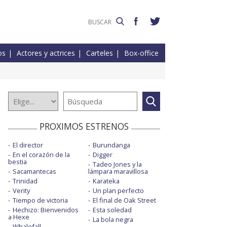
os
Actores y actrices
Carteles
Box-office
PROXIMOS ESTRENOS
El director
Burundanga
En el corazón de la
Digger
bestia
Tadeo Jones y la
Sacamantecas
lámpara maravillosa
Trinidad
Karateka
Verity
Un plan perfecto
Tiempo de victoria
El final de Oak Street
Hechizo: Bienvenidos
Esta soledad
a Hexe
La bola negra
Whalefall