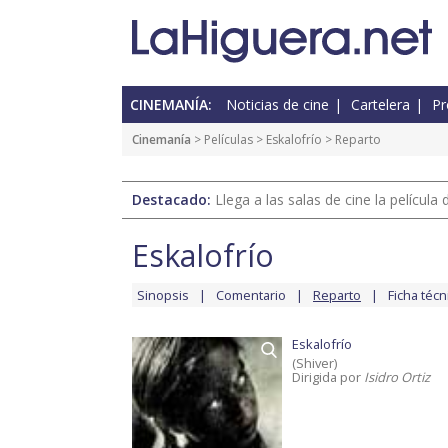
CINEMANÍA:
Noticias de cine
Cartelera
Pr
Cinemanía
> Películas >
Eskalofrío
> Reparto
Destacado:
Llega a las salas de cine la películ
Eskalofrío
Sinopsis
Comentario
Reparto
Ficha técn
Eskalofrío
(Shiver)
Dirigida por
Isidro Ortiz