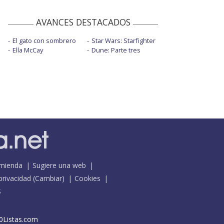
AVANCES DESTACADOS
El gato con sombrero
Star Wars: Starfighter
Ella McCay
Dune: Parte tres
mienda
Sugiere una web
 privacidad
(
Cambiar
)
Cookies
S
0Listas.com