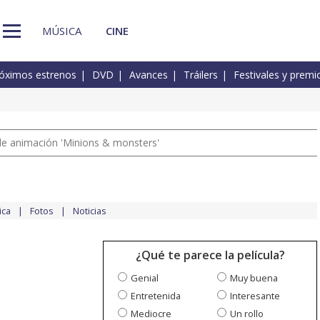
MÚSICA
CINE
óximos estrenos
DVD
Avances
Tráilers
Festivales y premi
a de animación 'Minions & monsters'
ica
Fotos
Noticias
¿Qué te parece la película?
Genial
Muy buena
Entretenida
Interesante
Mediocre
Un rollo