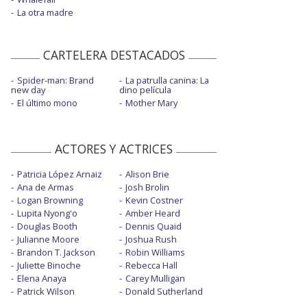
La otra madre
CARTELERA DESTACADOS
Spider-man: Brand
La patrulla canina: La
new day
dino película
El último mono
Mother Mary
ACTORES Y ACTRICES
Patricia López Arnaiz
Alison Brie
Ana de Armas
Josh Brolin
Logan Browning
Kevin Costner
Lupita Nyong'o
Amber Heard
Douglas Booth
Dennis Quaid
Julianne Moore
Joshua Rush
Brandon T. Jackson
Robin Williams
Juliette Binoche
Rebecca Hall
Elena Anaya
Carey Mulligan
Patrick Wilson
Donald Sutherland