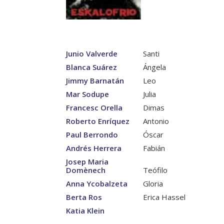
Junio Valverde
Santi
Blanca Suárez
Ángela
Jimmy Barnatán
Leo
Mar Sodupe
Julia
Francesc Orella
Dimas
Roberto Enríquez
Antonio
Paul Berrondo
Óscar
Andrés Herrera
Fabián
Josep Maria
Domènech
Teófilo
Anna Ycobalzeta
Gloria
Berta Ros
Erica Hassel
Katia Klein