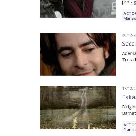
protag
ACTOR
Mar S
28/12/
Secc
Además
Tres d
17/12/
Eska
Dirigi
Barnat
ACTOR
France