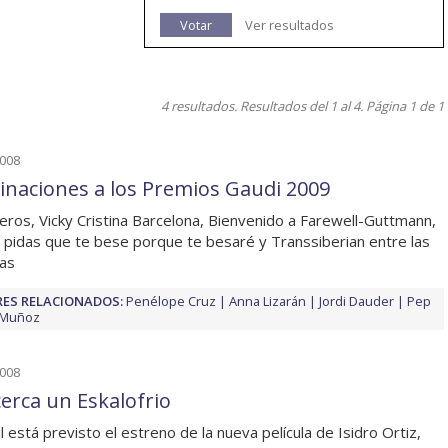
Votar
Ver resultados
4 resultados. Resultados del 1 al 4. Página 1 de 1
2008
naciones a los Premios Gaudi 2009
eros, Vicky Cristina Barcelona, Bienvenido a Farewell-Guttmann,
pidas que te bese porque te besaré y Transsiberian entre las
tas
ES RELACIONADOS:
Penélope Cruz
Anna Lizarán
Jordi Dauder
Pep
 Muñoz
2008
cerca un Eskalofrio
il está previsto el estreno de la nueva película de Isidro Ortiz,