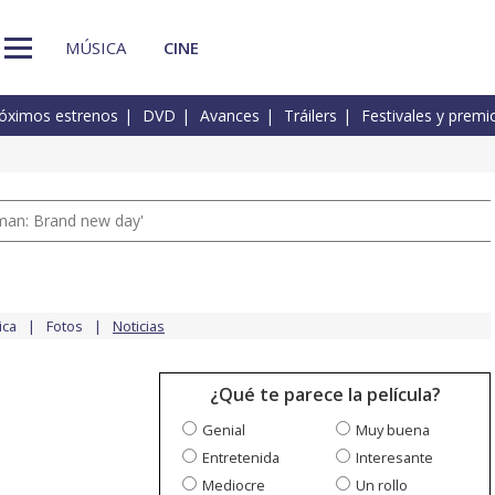
MÚSICA
CINE
óximos estrenos
DVD
Avances
Tráilers
Festivales y premi
man: Brand new day'
ica
Fotos
Noticias
¿Qué te parece la película?
Genial
Muy buena
Entretenida
Interesante
Mediocre
Un rollo