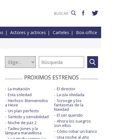
os
Actores y actrices
Carteles
Box-office
PROXIMOS ESTRENOS
La invitación
El director
Esta soledad
La isla olvidada
Hechizo: Bienvenidos
Scrooge y los
a Hexe
fantasmas de la
Navidad
Un plan perfecto
El ser querido
Sentido y sensibilidad
Ahora los suegros
Noche de paz 2
son ellos
Tadeo Jones y la
Cómo robar un banco
lámpara maravillosa
Una noche al año
La patrulla canina: La