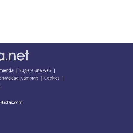
mienda
Sugiere una web
 privacidad
(
Cambiar
)
Cookies
S
0Listas.com