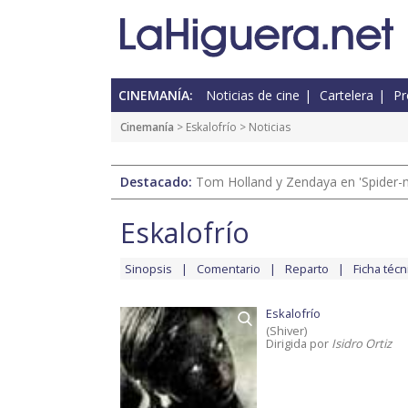
CINEMANÍA:
Noticias de cine
Cartelera
Pr
Cinemanía
>
Eskalofrío
> Noticias
Destacado:
Tom Holland y Zendaya en 'Spider-
Eskalofrío
Sinopsis
Comentario
Reparto
Ficha técn
Eskalofrío
(Shiver)
Dirigida por
Isidro Ortiz