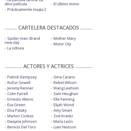
dino película
El último mono
Prácticamente magia 2
CARTELERA DESTACADOS
Spider-man: Brand
Mother Mary
new day
Motor City
La odisea
ACTORES Y ACTRICES
Patrick Dempsey
Gina Carano
Rufus Sewell
Rebel Wilson
Jeremy Renner
Wang Leehom
Colin Farrell
Sam Heughan
Ernesto Alterio
Elle Fanning
Eva Green
Elijah Wood
Elsa Pataky
Amy Smart
Marton Csokas
Zoë Kravitz
Dwayne Johnson
María León
Benicio Del Toro
Liam Neeson