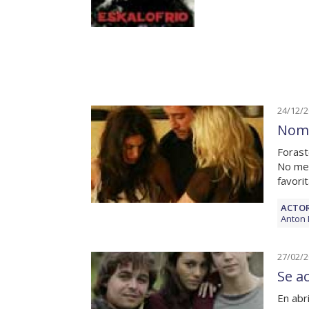
24/12/
Nomi
Forast
No me 
favori
ACTOR
Anton
27/02/
Se a
En abr