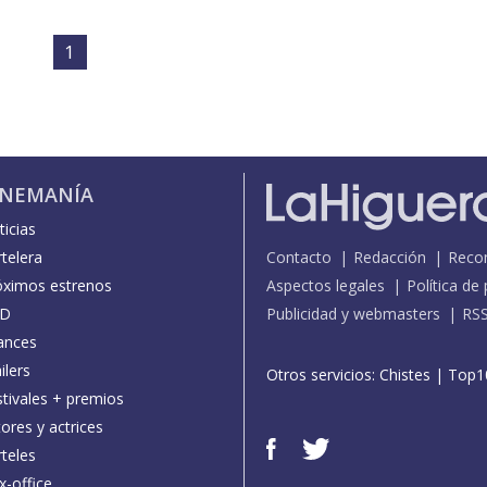
1
INEMANÍA
icias
telera
Contacto
Redacción
Reco
óximos estrenos
Aspectos legales
Política de
D
Publicidad y webmasters
RS
ances
ilers
Otros servicios:
Chistes
|
Top1
stivales + premios
ores y actrices
teles
x-office