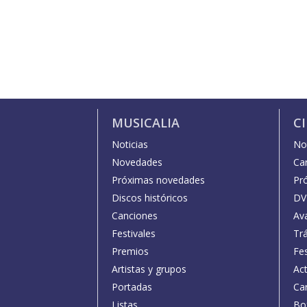
MUSICALIA
C
Noticias
Not
Novedades
Car
Próximas novedades
Pr
Discos históricos
DV
Canciones
Av
Festivales
Trá
Premios
Fe
Artistas y grupos
Act
Portadas
Car
Listas
Bo