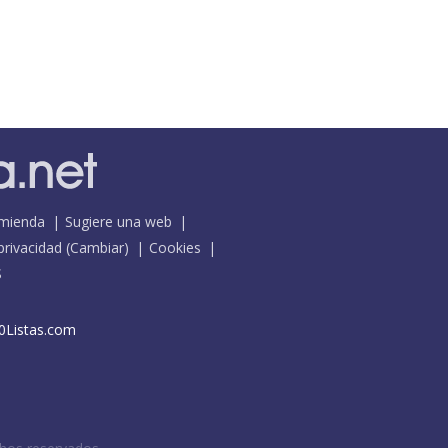
mienda
Sugiere una web
 privacidad
(
Cambiar
)
Cookies
S
0Listas.com