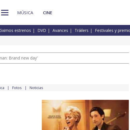
MÚSICA
CINE
óximos estrenos
DVD
Avances
Tráilers
Festivales y premi
man: Brand new day'
ica
Fotos
Noticias