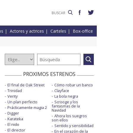
os
Actores y actrices
Carteles
Box-office
PROXIMOS ESTRENOS
El final de Oak Street
Cómo robar un banco
Trinidad
Clayface
Verity
La bola negra
Un plan perfecto
Scrooge y los
fantasmas de la
Prácticamente magia 2
Navidad
Digger
Ahora los suegros
Karateka
son ellos
El nido
Sentido y sensibilidad
El director
En el corazón de la