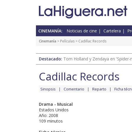
CINEMANÍA:
Noticias de cine
Cartelera
Pr
Cinemanía
> Películas > Cadillac Records
Destacado:
Tom Holland y Zendaya en 'Spider-
Cadillac Records
Sinopsis
Comentario
Reparto
Ficha técn
Drama - Musical
Estados Unidos
Año: 2008
109 minutos