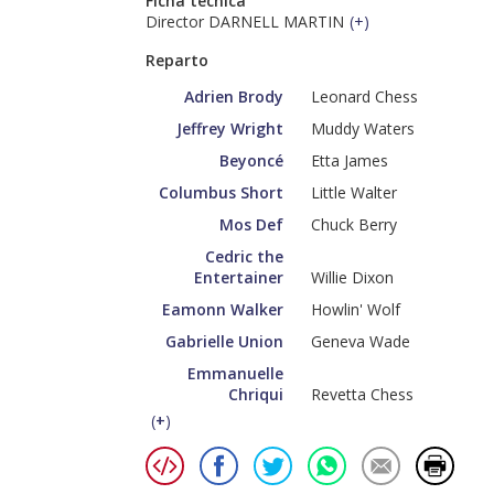
Ficha técnica
Director DARNELL MARTIN
(
+
)
Reparto
Adrien Brody
Leonard Chess
Jeffrey Wright
Muddy Waters
Beyoncé
Etta James
Columbus Short
Little Walter
Mos Def
Chuck Berry
Cedric the
Entertainer
Willie Dixon
Eamonn Walker
Howlin' Wolf
Gabrielle Union
Geneva Wade
Emmanuelle
Chriqui
Revetta Chess
(
+
)