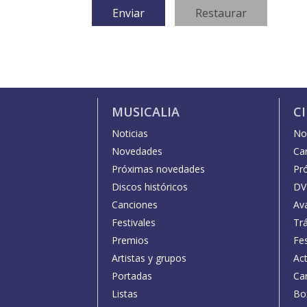
MUSICALIA
C
Noticias
Not
Novedades
Car
Próximas novedades
Pr
Discos históricos
DV
Canciones
Av
Festivales
Trá
Premios
Fe
Artistas y grupos
Act
Portadas
Car
Listas
Bo