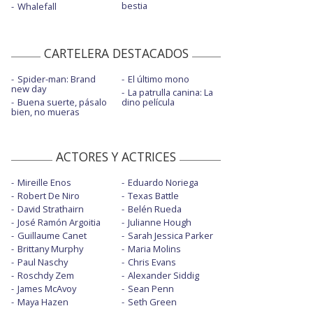
bestia
Whalefall
CARTELERA DESTACADOS
Spider-man: Brand
El último mono
new day
La patrulla canina: La
Buena suerte, pásalo
dino película
bien, no mueras
ACTORES Y ACTRICES
Mireille Enos
Eduardo Noriega
Robert De Niro
Texas Battle
David Strathairn
Belén Rueda
José Ramón Argoitia
Julianne Hough
Guillaume Canet
Sarah Jessica Parker
Brittany Murphy
Maria Molins
Paul Naschy
Chris Evans
Roschdy Zem
Alexander Siddig
James McAvoy
Sean Penn
Maya Hazen
Seth Green