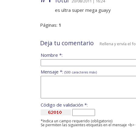
fotui
20/08/2011 | 16:24
es ultra super mega guayy
Páginas:
1
Deja tu comentario
Rellena y envía el f
Nombre *:
Mensaje *:
(500 caracteres máx)
Código de validación *:
*Indica un campo requerido (obligatorio)
Se permiten las siguientes etiquetas en el mensaje <b> 