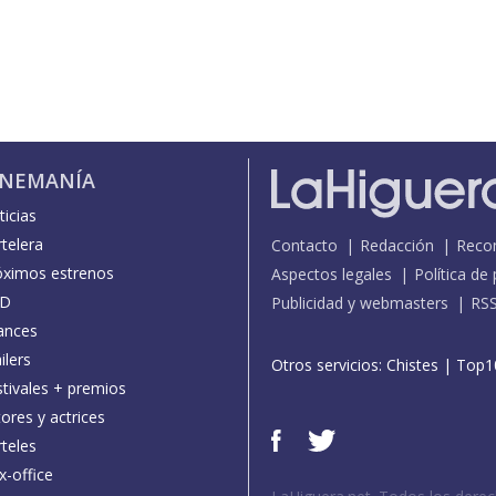
INEMANÍA
icias
telera
Contacto
Redacción
Reco
óximos estrenos
Aspectos legales
Política de
D
Publicidad y webmasters
RS
ances
ilers
Otros servicios:
Chistes
|
Top1
stivales + premios
ores y actrices
teles
x-office