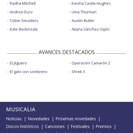
Radha Mitchell
Keisha Castle-Hughes
Andrea Duro
Uma Thurman
Cobie Smulders
Austin Butler
Kate Beckinsale
Aitana Sánchez-Gijón
AVANCES DESTACADOS
El jilguero
Operación Camarón 2
El gato con sombrero
Shrek 5
MUSICALIA
Noticias
Novedades
Próximas novedades
Discos históricos
Canciones
Festivales
Premios