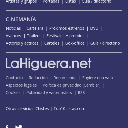
Artistas y grupos
Portadas
Listas
Guía / directorio
CINEMANÍA
Noticias
Cartelera
Próximos estrenos
DVD
Avances
Tráilers
Festivales + premios
Actores y actrices
Carteles
Box-office
Guía / directorio
Contacto
Redacción
Recomienda
Sugiere una web
Aspectos legales
Política de privacidad
(
Cambiar
)
Cookies
Publicidad y webmasters
RSS
Otros servicios:
Chistes
|
Top10Listas.com