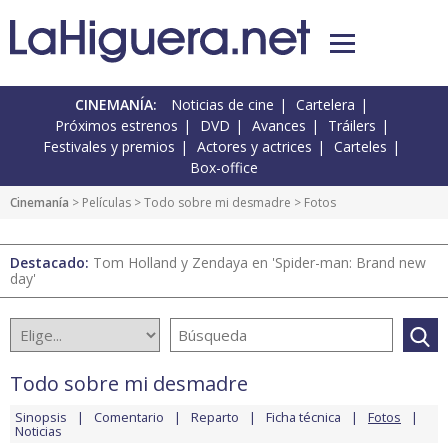
CINEMANÍA:
Noticias de cine
Cartelera
Próximos estrenos
DVD
Avances
Tráilers
Festivales y premios
Actores y actrices
Carteles
Box-office
Cinemanía
> Películas >
Todo sobre mi desmadre
> Fotos
Destacado:
Tom Holland y Zendaya en 'Spider-man: Brand new
day'
Todo sobre mi desmadre
Sinopsis
Comentario
Reparto
Ficha técnica
Fotos
Noticias