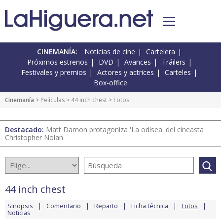
CINEMANÍA:
Noticias de cine
Cartelera
Próximos estrenos
DVD
Avances
Tráilers
Festivales y premios
Actores y actrices
Carteles
Box-office
Cinemanía
> Películas >
44 inch chest
> Fotos
Destacado:
Matt Damon protagoniza 'La odisea' del cineasta
Christopher Nolan
44 inch chest
Sinopsis
Comentario
Reparto
Ficha técnica
Fotos
Noticias