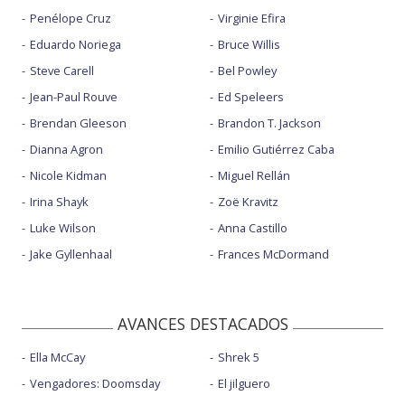
Penélope Cruz
Virginie Efira
Eduardo Noriega
Bruce Willis
Steve Carell
Bel Powley
Jean-Paul Rouve
Ed Speleers
Brendan Gleeson
Brandon T. Jackson
Dianna Agron
Emilio Gutiérrez Caba
Nicole Kidman
Miguel Rellán
Irina Shayk
Zoë Kravitz
Luke Wilson
Anna Castillo
Jake Gyllenhaal
Frances McDormand
AVANCES DESTACADOS
Ella McCay
Shrek 5
Vengadores: Doomsday
El jilguero