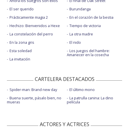
Ahora los suegros son ellos
El final de Oak Street
El ser querido
Burundanga
Prácticamente magia 2
En el corazón de la bestia
Hechizo: Bienvenidos a Hexe
Tiempo de victoria
La constelación del perro
La otra madre
En la zona gris
El nido
Esta soledad
Los juegos del hambre:
Amanecer en la cosecha
La invitación
CARTELERA DESTACADOS
Spider-man: Brand new day
El último mono
Buena suerte, pásalo bien, no
La patrulla canina: La dino
mueras
película
ACTORES Y ACTRICES