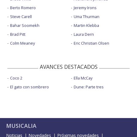
Berto Romero
Jeremy Irons
Steve Carell
Uma Thurman
Bahar Soomekh
Martin Klebba
Brad Pitt
Laura Dern
Colm Meaney
Eric Christian Olsen
AVANCES DESTACADOS
Coco 2
Ella McCay
El gato con sombrero
Dune: Parte tres
MUSICALIA
Noticias
Novedades
Próximas novedades