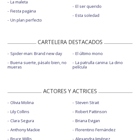
La maleta
El ser querido
Fiesta pagäna
Esta soledad
Un plan perfecto
CARTELERA DESTACADOS
Spider-man: Brand new day
El último mono
Buena suerte, pásalo bien, no
La patrulla canina: La dino
mueras
película
ACTORES Y ACTRICES
Olivia Molina
Steven Strait
Lily Collins
Robert Pattinson
Clara Segura
Briana Evigan
Anthony Mackie
Florentino Fernández
Bruce Willis
Alexandra Jiménez