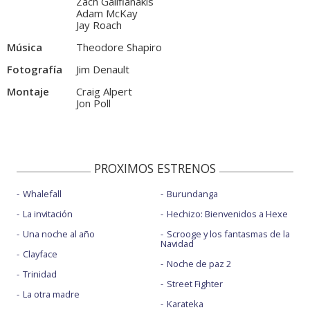
Zach Galifianakis
Adam McKay
Jay Roach
Música
Theodore Shapiro
Fotografía
Jim Denault
Montaje
Craig Alpert
Jon Poll
PROXIMOS ESTRENOS
Whalefall
Burundanga
La invitación
Hechizo: Bienvenidos a Hexe
Una noche al año
Scrooge y los fantasmas de la
Navidad
Clayface
Noche de paz 2
Trinidad
Street Fighter
La otra madre
Karateka