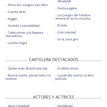
Whalefall
Ahora los suegros son ellos
Fiesta pagäna
Cuenta atrás
Los juegos del hambre:
Amanecer en la cosecha
Digger
El nido
Sentido y sensibilidad
Esta soledad
Tadeo Jones y la lámpara
maravillosa
En la zona gris
La bola negra
CARTELERA DESTACADOS
Spider-man: Brand new day
El último mono
Buena suerte, pásalo bien, no
La patrulla canina: La dino
mueras
película
ACTORES Y ACTRICES
Neve Campbell
Kiti Mánver