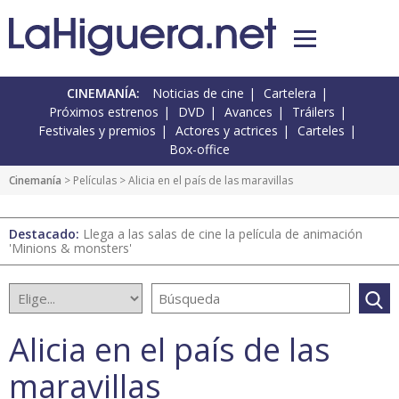
CINEMANÍA:
Noticias de cine
Cartelera
Próximos estrenos
DVD
Avances
Tráilers
Festivales y premios
Actores y actrices
Carteles
Box-office
Cinemanía
> Películas > Alicia en el país de las maravillas
Destacado:
Llega a las salas de cine la película de animación
'Minions & monsters'
Alicia en el país de las
maravillas