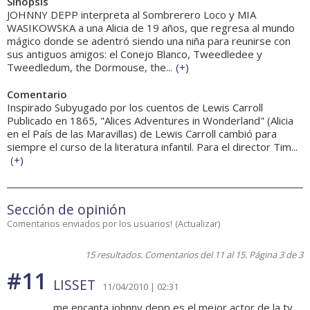
Sinopsis
JOHNNY DEPP interpreta al Sombrerero Loco y MIA
WASIKOWSKA a una Alicia de 19 años, que regresa al mundo
mágico donde se adentró siendo una niña para reunirse con
sus antiguos amigos: el Conejo Blanco, Tweedledee y
Tweedledum, the Dormouse, the...
(
+
)
Comentario
Inspirado Subyugado por los cuentos de Lewis Carroll
Publicado en 1865, "Alices Adventures in Wonderland" (Alicia
en el País de las Maravillas) de Lewis Carroll cambió para
siempre el curso de la literatura infantil. Para el director Tim...
(
+
)
Sección de opinión
Comentarios enviados por los usuarios!
(
Actualizar
)
15 resultados. Comentarios del 11 al 15. Página 3 de 3
#11
LISSET
11/04/2010 | 02:31
me encanta johnny depp,es el mejor actor de la tv