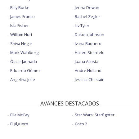
Billy Burke
Jenna Dewan
James Franco
Rachel Zegler
Isla Fisher
Liv Tyler
William Hurt
Dakota Johnson
Shiva Negar
Ivana Baquero
Mark Wahlberg
Hailee Steinfeld
Óscar Jaenada
Juana Acosta
Eduardo Gómez
André Holland
Angelina Jolie
Jessica Chastain
AVANCES DESTACADOS
Ella McCay
Star Wars: Starfighter
El jilguero
Coco 2