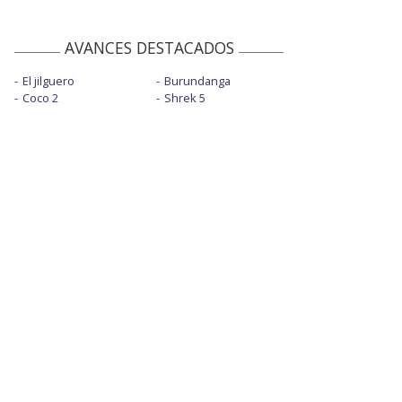
AVANCES DESTACADOS
El jilguero
Burundanga
Coco 2
Shrek 5