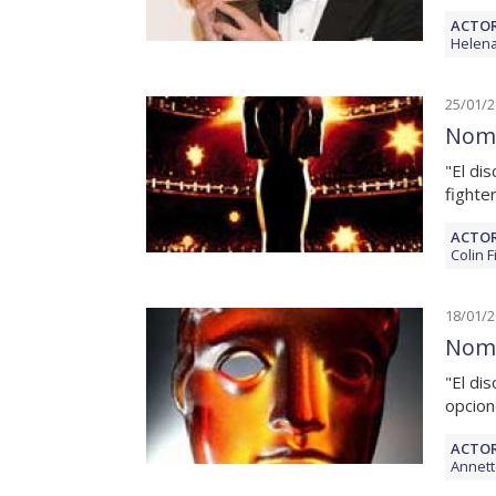
ACTOR
Helena
25/01/
Nomi
"El dis
fighte
ACTOR
Colin F
18/01/
Nomi
"El di
opcion
ACTOR
Annett