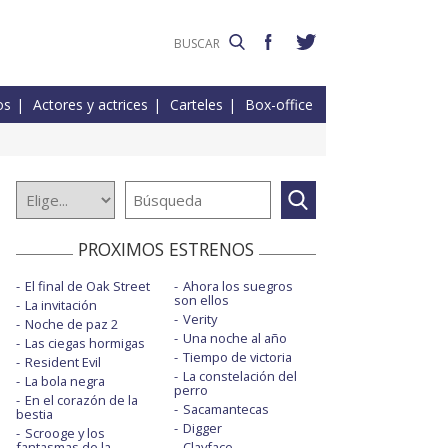
os
Actores y actrices
Carteles
Box-office
PROXIMOS ESTRENOS
El final de Oak Street
Ahora los suegros
son ellos
La invitación
Verity
Noche de paz 2
Una noche al año
Las ciegas hormigas
Tiempo de victoria
Resident Evil
La constelación del
La bola negra
perro
En el corazón de la
Sacamantecas
bestia
Digger
Scrooge y los
fantasmas de la
Clayface