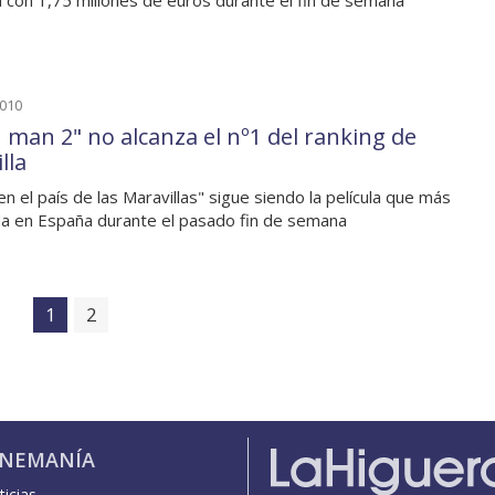
la con 1,75 millones de euros durante el fin de semana
2010
n man 2" no alcanza el nº1 del ranking de
lla
 en el país de las Maravillas" sigue siendo la película que más
a en España durante el pasado fin de semana
1
2
INEMANÍA
icias