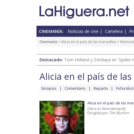
CINEMANÍA:
Noticias de cine
Cartelera
Pr
Cinemanía
>
Alicia en el país de las maravillas
> Noticias
Destacado:
Tom Holland y Zendaya en 'Spider-
Alicia en el país de las
Sinopsis
Comentario
Reparto
Ficha técn
Alicia en el país de las mar
(Alice in Wonderland)
Dirigida por
Tim Burton