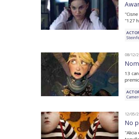
Awa
"Cisne 
"127 h
ACTOR
Steinf
08/12/
Nomi
13 can
premio
ACTOR
Camer
12/05/
No p
"Alicia