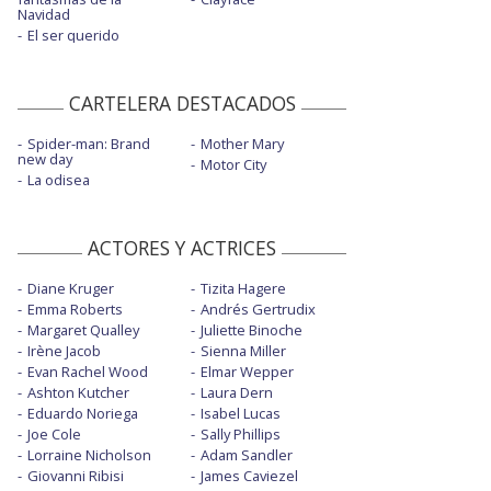
Navidad
El ser querido
CARTELERA DESTACADOS
Spider-man: Brand
Mother Mary
new day
Motor City
La odisea
ACTORES Y ACTRICES
Diane Kruger
Tizita Hagere
Emma Roberts
Andrés Gertrudix
Margaret Qualley
Juliette Binoche
Irène Jacob
Sienna Miller
Evan Rachel Wood
Elmar Wepper
Ashton Kutcher
Laura Dern
Eduardo Noriega
Isabel Lucas
Joe Cole
Sally Phillips
Lorraine Nicholson
Adam Sandler
Giovanni Ribisi
James Caviezel