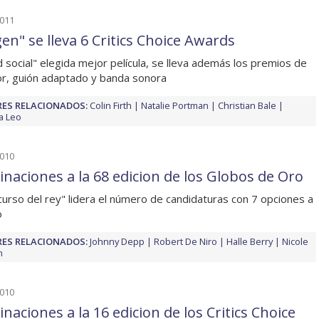
2011
en" se lleva 6 Critics Choice Awards
d social" elegida mejor película, se lleva además los premios de
or, guión adaptado y banda sonora
ES RELACIONADOS:
Colin Firth
Natalie Portman
Christian Bale
a Leo
2010
naciones a la 68 edicion de los Globos de Oro
scurso del rey" lidera el número de candidaturas con 7 opciones a
o
ES RELACIONADOS:
Johnny Depp
Robert De Niro
Halle Berry
Nicole
n
2010
naciones a la 16 edicion de los Critics Choice