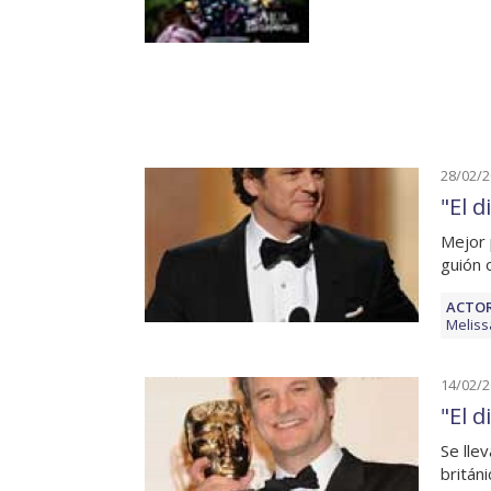
28/02/
"El d
Mejor 
guión 
ACTOR
Meliss
14/02/
"El d
Se lle
británi