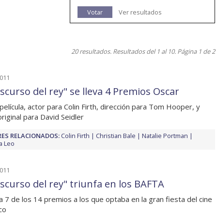
Votar
Ver resultados
20 resultados. Resultados del 1 al 10. Página 1 de 2
2011
iscurso del rey" se lleva 4 Premios Oscar
película, actor para Colin Firth, dirección para Tom Hooper, y
original para David Seidler
ES RELACIONADOS:
Colin Firth
Christian Bale
Natalie Portman
a Leo
2011
iscurso del rey" triunfa en los BAFTA
va 7 de los 14 premios a los que optaba en la gran fiesta del cine
co