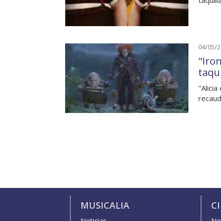
taquil
04/05/
"Iro
taqui
"Alicia
recaud
MUSICALIA
C
Noticias
Not