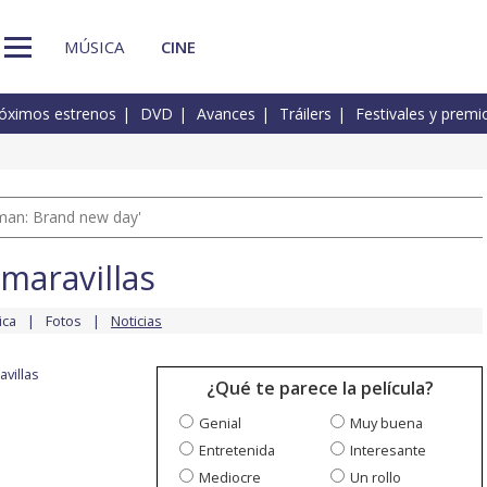
MÚSICA
CINE
óximos estrenos
DVD
Avances
Tráilers
Festivales y premi
man: Brand new day'
 maravillas
ica
Fotos
Noticias
avillas
¿Qué te parece la película?
Genial
Muy buena
Entretenida
Interesante
Mediocre
Un rollo