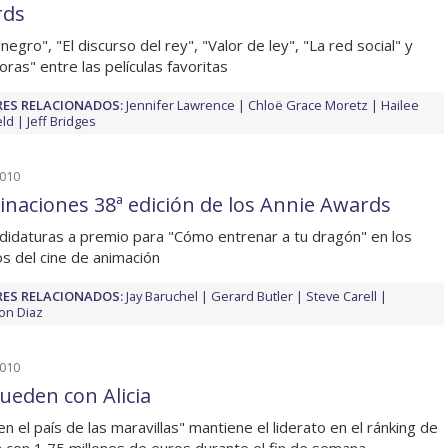
rds
negro", "El discurso del rey", "Valor de ley", "La red social" y
oras" entre las películas favoritas
ES RELACIONADOS:
Jennifer Lawrence
Chloë Grace Moretz
Hailee
eld
Jeff Bridges
2010
naciones 38ª edición de los Annie Awards
didaturas a premio para "Cómo entrenar a tu dragón" en los
s del cine de animación
ES RELACIONADOS:
Jay Baruchel
Gerard Butler
Steve Carell
on Diaz
2010
ueden con Alicia
 en el país de las maravillas" mantiene el liderato en el ránking de