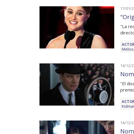
17/01/
"Orig
"La re
direct
ACTOR
Meliss
14/12/
Nomi
"El di
premi
ACTOR
Kidma
14/12/
Nomi