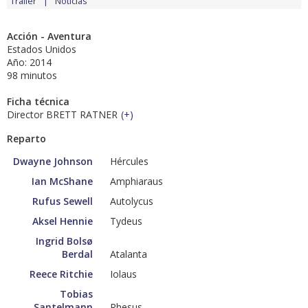
Tráiler
Noticias
Acción - Aventura
Estados Unidos
Año: 2014
98 minutos
Ficha técnica
Director BRETT RATNER
(
+
)
Reparto
Dwayne Johnson
Hércules
Ian McShane
Amphiaraus
Rufus Sewell
Autolycus
Aksel Hennie
Tydeus
Ingrid Bolsø
Berdal
Atalanta
Reece Ritchie
Iolaus
Tobias
Santelmann
Rhesus