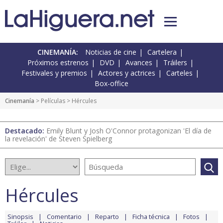
CINEMANÍA:
Noticias de cine
Cartelera
Próximos estrenos
DVD
Avances
Tráilers
Festivales y premios
Actores y actrices
Carteles
Box-office
Cinemanía
> Películas > Hércules
Destacado:
Emily Blunt y Josh O'Connor protagonizan 'El día de
la revelación' de Steven Spielberg
Hércules
Sinopsis
Comentario
Reparto
Ficha técnica
Fotos