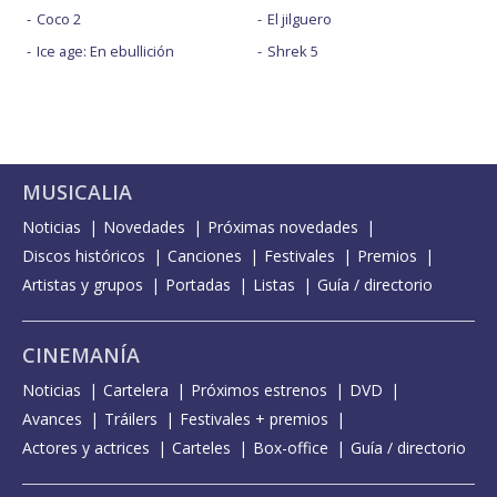
Coco 2
El jilguero
Ice age: En ebullición
Shrek 5
MUSICALIA
Noticias
Novedades
Próximas novedades
Discos históricos
Canciones
Festivales
Premios
Artistas y grupos
Portadas
Listas
Guía / directorio
CINEMANÍA
Noticias
Cartelera
Próximos estrenos
DVD
Avances
Tráilers
Festivales + premios
Actores y actrices
Carteles
Box-office
Guía / directorio