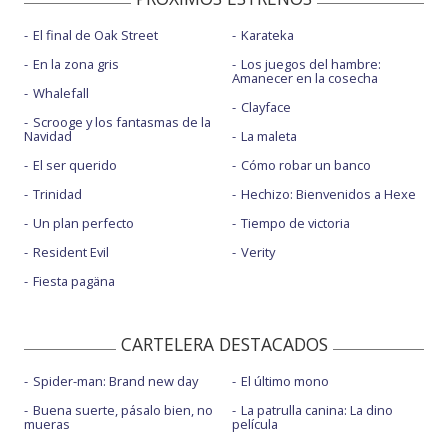
El final de Oak Street
Karateka
En la zona gris
Los juegos del hambre:
Amanecer en la cosecha
Whalefall
Clayface
Scrooge y los fantasmas de la
Navidad
La maleta
El ser querido
Cómo robar un banco
Trinidad
Hechizo: Bienvenidos a Hexe
Un plan perfecto
Tiempo de victoria
Resident Evil
Verity
Fiesta pagäna
CARTELERA DESTACADOS
Spider-man: Brand new day
El último mono
Buena suerte, pásalo bien, no
La patrulla canina: La dino
mueras
película