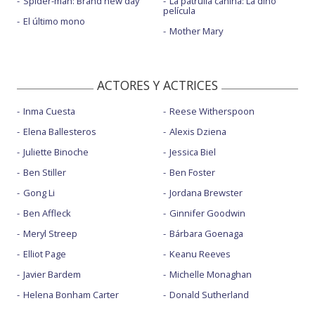
Spider-man: Brand new day
La patrulla canina: La dino
película
El último mono
Mother Mary
ACTORES Y ACTRICES
Inma Cuesta
Reese Witherspoon
Elena Ballesteros
Alexis Dziena
Juliette Binoche
Jessica Biel
Ben Stiller
Ben Foster
Gong Li
Jordana Brewster
Ben Affleck
Ginnifer Goodwin
Meryl Streep
Bárbara Goenaga
Elliot Page
Keanu Reeves
Javier Bardem
Michelle Monaghan
Helena Bonham Carter
Donald Sutherland