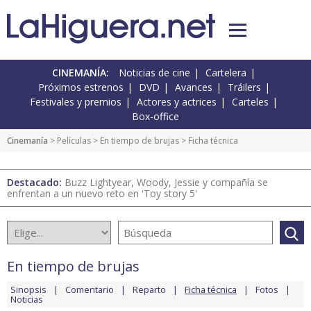
CINEMANÍA:
Noticias de cine
Cartelera
Próximos estrenos
DVD
Avances
Tráilers
Festivales y premios
Actores y actrices
Carteles
Box-office
Cinemanía
> Películas >
En tiempo de brujas
> Ficha técnica
Destacado:
Buzz Lightyear, Woody, Jessie y compañía se
enfrentan a un nuevo reto en 'Toy story 5'
En tiempo de brujas
Sinopsis
Comentario
Reparto
Ficha técnica
Fotos
Noticias