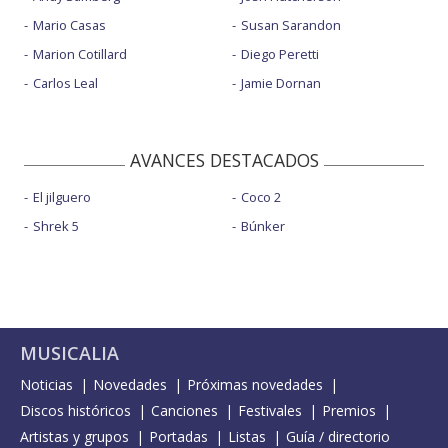
Mario Casas
Susan Sarandon
Marion Cotillard
Diego Peretti
Carlos Leal
Jamie Dornan
AVANCES DESTACADOS
El jilguero
Coco 2
Shrek 5
Búnker
MUSICALIA
Noticias
Novedades
Próximas novedades
Discos históricos
Canciones
Festivales
Premios
Artistas y grupos
Portadas
Listas
Guía / directorio