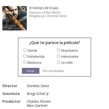
En tiempo de brujas
(Season of the Witch)
Dirigida por
Dominic Sena
¿Qué te parece la película?
Genial
Muy buena
Entretenida
Interesante
Mediocre
Un rollo
Votar
Ver resultados
Director
Dominic Sena
Guionista
Bragi Schut Jr.
Productor
Charles Roven
Alex Gartner