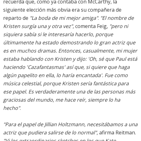
recuerda que, como ya contaba con McCarthy, la
siguiente elección más obvia era su compañera de
reparto de
"La boda de mi mejor amiga"
.
"El nombre de
Kristen surgía una y otra vez"
, comenta Feig,
"pero ni
siquiera sabía si le interesaría hacerlo, porque
últimamente ha estado demostrando lo gran actriz que
es en muchos dramas. Entonces, casualmente, mi mujer
estaba hablando con Kristen y dijo: 'Oh, sé que Paul está
haciendo 'Cazafantasmas' así que, si quiere que haga
algún papelito en ella, lo haría encantada'. Fue como
música celestial, porque Kristen sería fantástica para
ese papel. Es verdaderamente una de las personas más
graciosas del mundo, me hace reír, siempre lo ha
hecho"
.
"Para el papel de Jillian Holtzmann, necesitábamos a una
actriz que pudiera salirse de lo normal"
, afirma Reitman.
"Vi los extraordinarios sketches en los que Kate