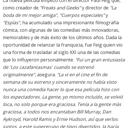
La nueva película empezó con el director Paul Feig que,
como creador de
"Freaks and Geeks"
y director de
"La
boda de mi mejor amiga"
,
"Cuerpos especiales"
y
"Espías"
, ha acumulado una impresionante filmografía
cómica, con algunas de las comedias más innovadoras,
memorables y de más éxito de los últimos años. Dada la
oportunidad de relanzar la franquicia, fue Feig quien vio
una forma de trasladar al siglo XXI una de las comedias
que lo influyeron personalmente.
"Fui un gran entusiasta
de 'Los cazafantasmas' cuando se estrenó
originalmente"
, asegura.
"La vi en el cine el fin de
semana de su estreno y sinceramente no había visto
nunca una comedia hacer lo que esa película hizo con
los espectadores. La gente, yo mismo incluido, se volvió
loca, no solo porque era graciosa. Tenía a la gente más
graciosa, a todos nos encantaban Bill Murray, Dan
Aykroyd, Harold Ramis y Ernie Hudson, así que verlos
juntos, a este supergrupo de tipos divertidos, la hacía