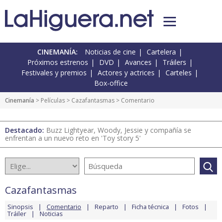
CINEMANÍA:
Noticias de cine
Cartelera
Próximos estrenos
DVD
Avances
Tráilers
Festivales y premios
Actores y actrices
Carteles
Box-office
Cinemanía
> Películas >
Cazafantasmas
> Comentario
Destacado:
Buzz Lightyear, Woody, Jessie y compañía se
enfrentan a un nuevo reto en 'Toy story 5'
Cazafantasmas
Sinopsis
Comentario
Reparto
Ficha técnica
Fotos
Tráiler
Noticias