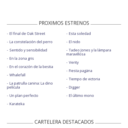
PROXIMOS ESTRENOS
El final de Oak Street
Esta soledad
La constelación del perro
El nido
Sentido y sensibilidad
Tadeo Jones y la lámpara
maravillosa
En la zona gris
Verity
En el corazón de la bestia
Fiesta pagäna
Whalefall
Tiempo de victoria
La patrulla canina: La dino
película
Digger
Un plan perfecto
El último mono
Karateka
CARTELERA DESTACADOS