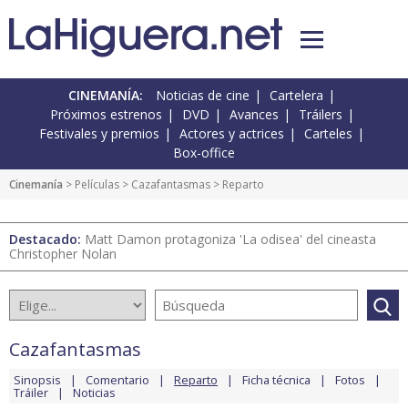
CINEMANÍA:
Noticias de cine
Cartelera
Próximos estrenos
DVD
Avances
Tráilers
Festivales y premios
Actores y actrices
Carteles
Box-office
Cinemanía
> Películas >
Cazafantasmas
> Reparto
Destacado:
Matt Damon protagoniza 'La odisea' del cineasta
Christopher Nolan
Cazafantasmas
Sinopsis
Comentario
Reparto
Ficha técnica
Fotos
Tráiler
Noticias