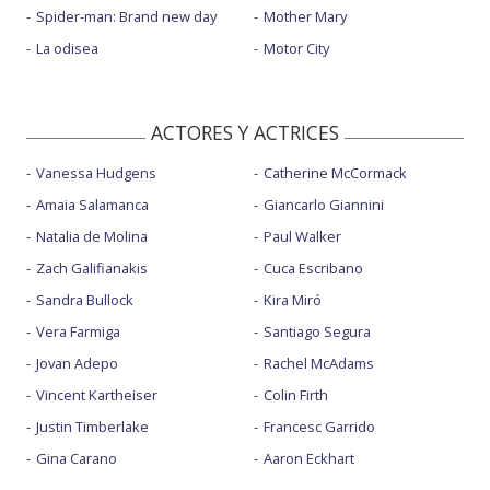
Spider-man: Brand new day
Mother Mary
La odisea
Motor City
ACTORES Y ACTRICES
Vanessa Hudgens
Catherine McCormack
Amaia Salamanca
Giancarlo Giannini
Natalia de Molina
Paul Walker
Zach Galifianakis
Cuca Escribano
Sandra Bullock
Kira Miró
Vera Farmiga
Santiago Segura
Jovan Adepo
Rachel McAdams
Vincent Kartheiser
Colin Firth
Justin Timberlake
Francesc Garrido
Gina Carano
Aaron Eckhart