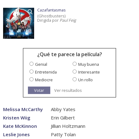
Cazafantasmas
(Ghostbusters)
Dirigida por
Paul Feig
¿Qué te parece la película?
Genial
Muy buena
Entretenida
Interesante
Mediocre
Un rollo
Votar
Ver resultados
Melissa McCarthy
Abby Yates
Kristen Wiig
Erin Gilbert
Kate McKinnon
Jillian Holtzmann
Leslie Jones
Patty Tolan