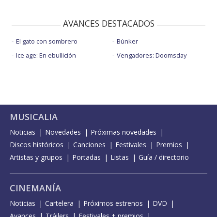
AVANCES DESTACADOS
El gato con sombrero
Búnker
Ice age: En ebullición
Vengadores: Doomsday
MUSICALIA
Noticias
Novedades
Próximas novedades
Discos históricos
Canciones
Festivales
Premios
Artistas y grupos
Portadas
Listas
Guía / directorio
CINEMANÍA
Noticias
Cartelera
Próximos estrenos
DVD
Avances
Tráilers
Festivales + premios