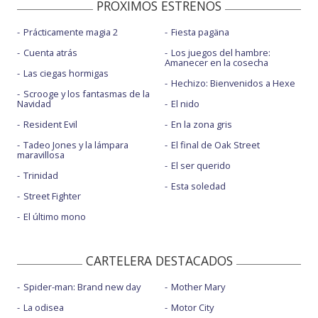
PROXIMOS ESTRENOS
Prácticamente magia 2
Fiesta pagäna
Cuenta atrás
Los juegos del hambre:
Amanecer en la cosecha
Las ciegas hormigas
Hechizo: Bienvenidos a Hexe
Scrooge y los fantasmas de la
Navidad
El nido
Resident Evil
En la zona gris
Tadeo Jones y la lámpara
El final de Oak Street
maravillosa
El ser querido
Trinidad
Esta soledad
Street Fighter
El último mono
CARTELERA DESTACADOS
Spider-man: Brand new day
Mother Mary
La odisea
Motor City