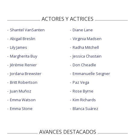
ACTORES Y ACTRICES
Shantel VanSanten
Diane Lane
Abigail Breslin
Virginia Madsen
Lily James
Radha Mitchell
Margherita Buy
Jessica Chastain
Jérémie Renier
Don Cheadle
Jordana Brewster
Emmanuelle Seigner
Britt Robertson
Paz Vega
Juan Muñoz
Rose Byrne
Emma Watson
Kim Richards
Emma Stone
Blanca Suárez
AVANCES DESTACADOS