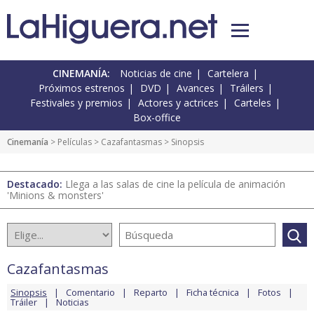
CINEMANÍA:
Noticias de cine
Cartelera
Próximos estrenos
DVD
Avances
Tráilers
Festivales y premios
Actores y actrices
Carteles
Box-office
Cinemanía
> Películas >
Cazafantasmas
> Sinopsis
Destacado:
Llega a las salas de cine la película de animación
'Minions & monsters'
Cazafantasmas
Sinopsis
Comentario
Reparto
Ficha técnica
Fotos
Tráiler
Noticias