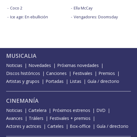
Coco 2
Ella McCay
Ice age: En ebullición
Vengadores: Doomsday
MUSICALIA
Noticias
Novedades
Próximas novedades
Discos históricos
Canciones
Festivales
Premios
Artistas y grupos
Portadas
Listas
Guía / directorio
CINEMANÍA
Noticias
Cartelera
Próximos estrenos
DVD
Avances
Tráilers
Festivales + premios
Actores y actrices
Carteles
Box-office
Guía / directorio