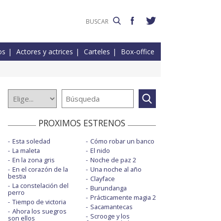
os
Actores y actrices
Carteles
Box-office
PROXIMOS ESTRENOS
Esta soledad
Cómo robar un banco
La maleta
El nido
En la zona gris
Noche de paz 2
En el corazón de la
Una noche al año
bestia
Clayface
La constelación del
Burundanga
perro
Prácticamente magia 2
Tiempo de victoria
Sacamantecas
Ahora los suegros
Scrooge y los
son ellos