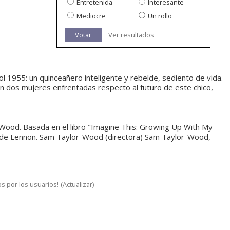
Entretenida
Interesante
Mediocre
Un rollo
Votar
Ver resultados
ool 1955: un quinceañero inteligente y rebelde, sediento de vida.
on dos mujeres enfrentadas respecto al futuro de este chico,
or-Wood. Basada en el libro "Imagine This: Growing Up With My
a de Lennon. Sam Taylor-Wood (directora) Sam Taylor-Wood,
s por los usuarios!
(
Actualizar
)