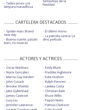
fantasmas de la
Tadeo Jones y la
Navidad
lámpara maravillosa
CARTELERA DESTACADOS
Spider-man: Brand
El último mono
new day
La patrulla canina: La
Buena suerte, pásalo
dino película
bien, no mueras
ACTORES Y ACTRICES
Oscar Martínez
Emily Blunt
Nuria González
Freddie Highmore
Marcia Gay Harden
Kate Hudson
John Cusack
Ralph Fiennes
Brooke Shields
Laetitia Casta
Jake Gyllenhaal
Christian Bale
James Caviezel
Bruce Willis
Lucy Liu
Pepón Nieto
Jennifer Lawrence
Patricia Clarkson
Joseph Gordon-Levitt
Colin Farrell