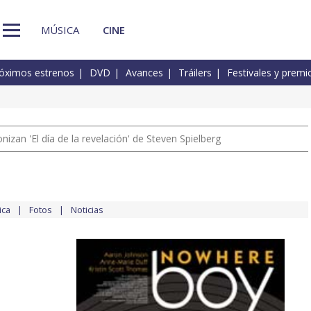
MÚSICA
CINE
óximos estrenos
DVD
Avances
Tráilers
Festivales y premi
izan 'El día de la revelación' de Steven Spielberg
ica
Fotos
Noticias