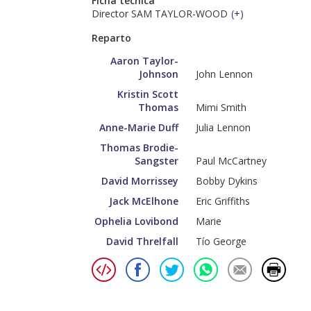
Ficha técnica
Director SAM TAYLOR-WOOD
(
+
)
Reparto
Aaron Taylor-
Johnson
John Lennon
Kristin Scott
Thomas
Mimi Smith
Anne-Marie Duff
Julia Lennon
Thomas Brodie-
Sangster
Paul McCartney
David Morrissey
Bobby Dykins
Jack McElhone
Eric Griffiths
Ophelia Lovibond
Marie
David Threlfall
Tío George