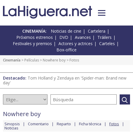
CINEMANÍA:
Noticias de cine
Cartelera
Próximos estrenos
DVD
Avances
Tráilers
Festivales y premios
Actores y actrices
Carteles
Box-office
Cinemanía
> Películas >
Nowhere boy
> Fotos
Destacado:
Tom Holland y Zendaya en 'Spider-man: Brand new
day'
Nowhere boy
Sinopsis
Comentario
Reparto
Ficha técnica
Fotos
Noticias