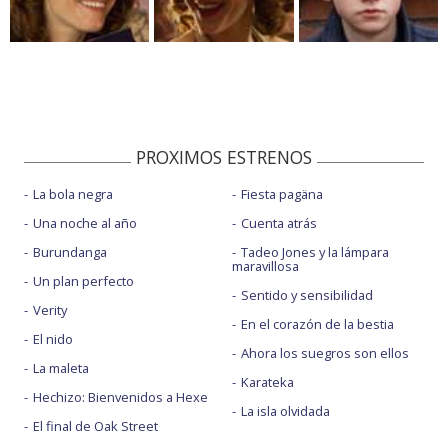
PROXIMOS ESTRENOS
La bola negra
Fiesta pagäna
Una noche al año
Cuenta atrás
Burundanga
Tadeo Jones y la lámpara
maravillosa
Un plan perfecto
Sentido y sensibilidad
Verity
En el corazón de la bestia
El nido
Ahora los suegros son ellos
La maleta
Karateka
Hechizo: Bienvenidos a Hexe
La isla olvidada
El final de Oak Street