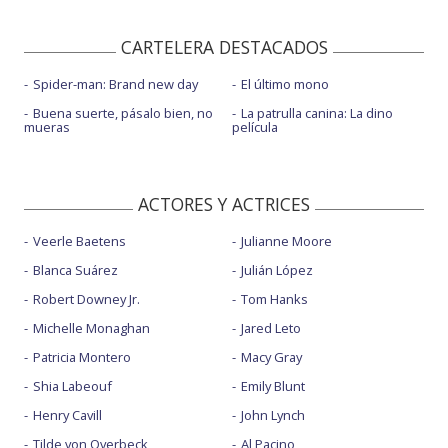
CARTELERA DESTACADOS
Spider-man: Brand new day
El último mono
Buena suerte, pásalo bien, no
La patrulla canina: La dino
mueras
película
ACTORES Y ACTRICES
Veerle Baetens
Julianne Moore
Blanca Suárez
Julián López
Robert Downey Jr.
Tom Hanks
Michelle Monaghan
Jared Leto
Patricia Montero
Macy Gray
Shia Labeouf
Emily Blunt
Henry Cavill
John Lynch
Tilde von Overbeck
Al Pacino