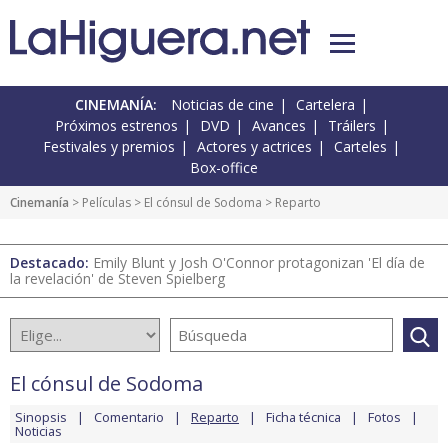
CINEMANÍA:
Noticias de cine
Cartelera
Próximos estrenos
DVD
Avances
Tráilers
Festivales y premios
Actores y actrices
Carteles
Box-office
Cinemanía
> Películas >
El cónsul de Sodoma
> Reparto
Destacado:
Emily Blunt y Josh O'Connor protagonizan 'El día de
la revelación' de Steven Spielberg
El cónsul de Sodoma
Sinopsis
Comentario
Reparto
Ficha técnica
Fotos
Noticias