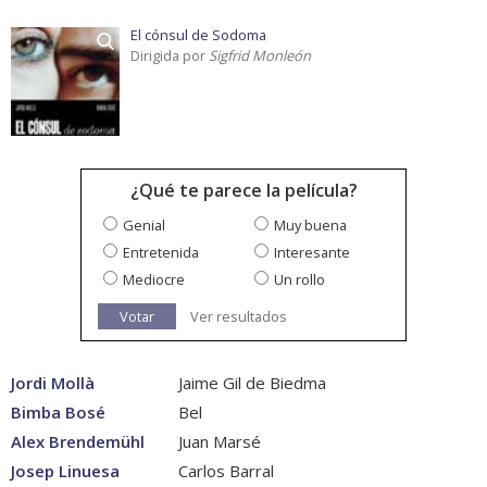
El cónsul de Sodoma
Dirigida por
Sigfrid Monleón
¿Qué te parece la película?
Genial
Muy buena
Entretenida
Interesante
Mediocre
Un rollo
Votar
Ver resultados
Jordi Mollà
Jaime Gil de Biedma
Bimba Bosé
Bel
Alex Brendemühl
Juan Marsé
Josep Linuesa
Carlos Barral