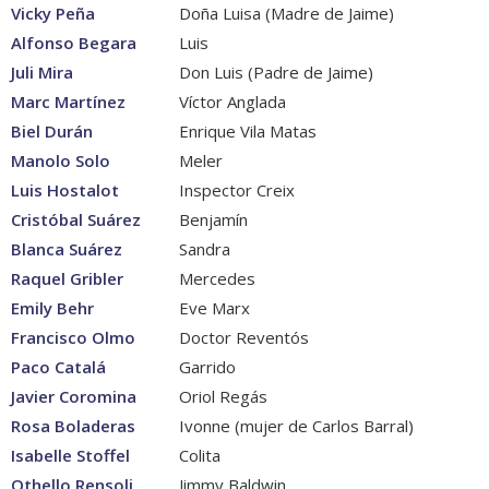
Vicky Peña
Doña Luisa (Madre de Jaime)
Alfonso Begara
Luis
Juli Mira
Don Luis (Padre de Jaime)
Marc Martínez
Víctor Anglada
Biel Durán
Enrique Vila Matas
Manolo Solo
Meler
Luis Hostalot
Inspector Creix
Cristóbal Suárez
Benjamín
Blanca Suárez
Sandra
Raquel Gribler
Mercedes
Emily Behr
Eve Marx
Francisco Olmo
Doctor Reventós
Paco Catalá
Garrido
Javier Coromina
Oriol Regás
Rosa Boladeras
Ivonne (mujer de Carlos Barral)
Isabelle Stoffel
Colita
Othello Rensoli
Jimmy Baldwin