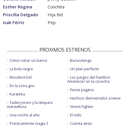
Esther Regina
Conchita
Priscilla Delgado
Hija Bel
Isak Férriz
Pep
PROXIMOS ESTRENOS
Cómo robar un banco
Burundanga
La bola negra
Un plan perfecto
Resident Evil
Los juegos del hambre:
Amanecer en la cosecha
En la zona gris
Fiesta pagäna
Karateka
Hechizo: Bienvenidos a Hexe
Tadeo Jones y la lámpara
maravillosa
Street Fighter
Una noche al año
El nido
Prácticamente magia 2
Cuenta atrás