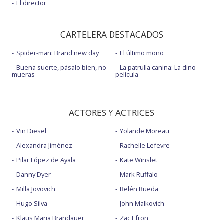
El director
CARTELERA DESTACADOS
Spider-man: Brand new day
El último mono
Buena suerte, pásalo bien, no
La patrulla canina: La dino
mueras
película
ACTORES Y ACTRICES
Vin Diesel
Yolande Moreau
Alexandra Jiménez
Rachelle Lefevre
Pilar López de Ayala
Kate Winslet
Danny Dyer
Mark Ruffalo
Milla Jovovich
Belén Rueda
Hugo Silva
John Malkovich
Klaus Maria Brandauer
Zac Efron