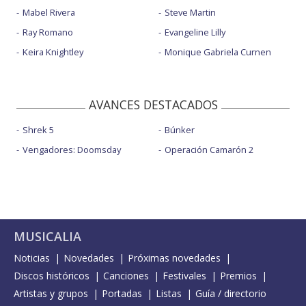
Mabel Rivera
Steve Martin
Ray Romano
Evangeline Lilly
Keira Knightley
Monique Gabriela Curnen
AVANCES DESTACADOS
Shrek 5
Búnker
Vengadores: Doomsday
Operación Camarón 2
MUSICALIA
Noticias
Novedades
Próximas novedades
Discos históricos
Canciones
Festivales
Premios
Artistas y grupos
Portadas
Listas
Guía / directorio