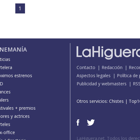
1
INEMANÍA
icias
telera
Contacto
Redacción
Reco
óximos estrenos
Aspectos legales
Política de
D
Publicidad y webmasters
RS
ances
ilers
Otros servicios:
Chistes
|
Top1
stivales + premios
ores y actrices
teles
x-office
LaHiguera.net. Todos los dere