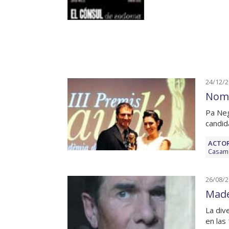
24/12/
Nomi
Pa Neg
candid
ACTOR
Casam
26/08/
Made
La div
en las 