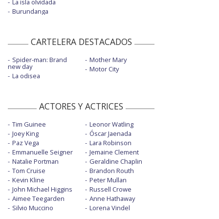
La isla olvidada
Burundanga
CARTELERA DESTACADOS
Spider-man: Brand
Mother Mary
new day
Motor City
La odisea
ACTORES Y ACTRICES
Tim Guinee
Leonor Watling
Joey King
Óscar Jaenada
Paz Vega
Lara Robinson
Emmanuelle Seigner
Jemaine Clement
Natalie Portman
Geraldine Chaplin
Tom Cruise
Brandon Routh
Kevin Kline
Peter Mullan
John Michael Higgins
Russell Crowe
Aimee Teegarden
Anne Hathaway
Silvio Muccino
Lorena Vindel