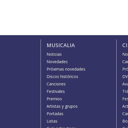
MUSICALIA
C
Noticias
Not
Novedades
Car
Próximas novedades
Pr
Discos históricos
DV
Canciones
Av
Festivales
Trá
Premios
Fe
Artistas y grupos
Act
Portadas
Car
Listas
Bo