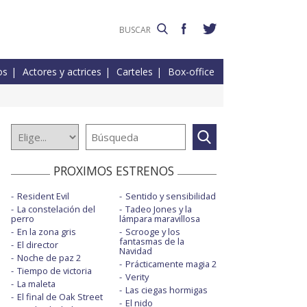
os
Actores y actrices
Carteles
Box-office
PROXIMOS ESTRENOS
Resident Evil
Sentido y sensibilidad
La constelación del
Tadeo Jones y la
perro
lámpara maravillosa
En la zona gris
Scrooge y los
fantasmas de la
El director
Navidad
Noche de paz 2
Prácticamente magia 2
Tiempo de victoria
Verity
La maleta
Las ciegas hormigas
El final de Oak Street
El nido