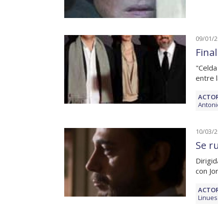
09/01/
Fina
"Celda 
entre l
ACTOR
Antoni
10/03/
Se r
Dirigi
con Jo
ACTOR
Linues