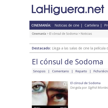
CINEMANÍA:
Noticias de cine
Cartelera
Pr
Cinemanía
>
El cónsul de Sodoma
> Noticias
Destacado:
Llega a las salas de cine la películ
El cónsul de Sodoma
Sinopsis
Comentario
Reparto
Ficha técn
El cónsul de Sodoma
Dirigida por
Sigfrid Monle