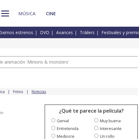
MÚSICA
CINE
óximos estrenos
DVD
Avances
Tráilers
Festivales y premi
a de animación 'Minions & monsters'
ica
Fotos
Noticias
¿Qué te parece la película?
ón
Genial
Muy buena
Entretenida
Interesante
Mediocre
Un rollo