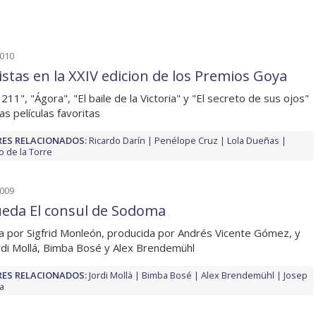
2010
listas en la XXIV edicion de los Premios Goya
211", "Ágora", "El baile de la Victoria" y "El secreto de sus ojos"
as películas favoritas
ES RELACIONADOS:
Ricardo Darín
Penélope Cruz
Lola Dueñas
o de la Torre
2009
ueda El consul de Sodoma
da por Sigfrid Monleón, producida por Andrés Vicente Gómez, y
rdi Mollá, Bimba Bosé y Alex Brendemühl
ES RELACIONADOS:
Jordi Mollà
Bimba Bosé
Alex Brendemühl
Josep
a