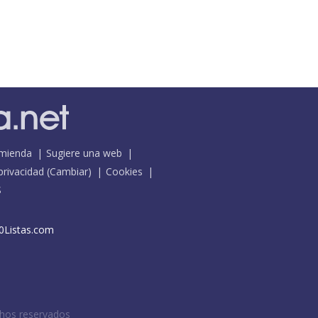
mienda
Sugiere una web
 privacidad
(
Cambiar
)
Cookies
S
0Listas.com
chos reservados