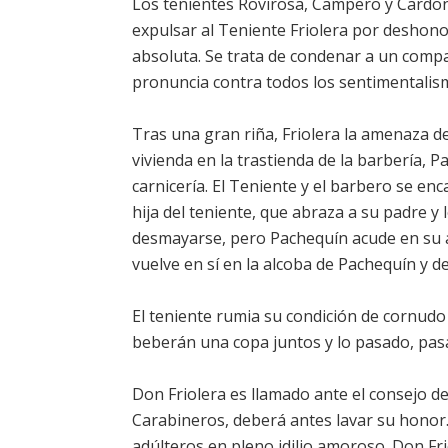
Los tenientes Rovirosa, Campero y Cardon
expulsar al Teniente Friolera por deshonor
absoluta. Se trata de condenar a un comp
pronuncia contra todos los sentimentalis
Tras una gran riña, Friolera la amenaza d
vivienda en la trastienda de la barbería, Pa
carnicería. El Teniente y el barbero se en
hija del teniente, que abraza a su padre y
desmayarse, pero Pachequín acude en su au
vuelve en sí en la alcoba de Pachequín y d
El teniente rumia su condición de cornudo
beberán una copa juntos y lo pasado, pas
Don Friolera es llamado ante el consejo de 
Carabineros, deberá antes lavar su honor.
adúlteros en pleno idilio amoroso. Don Frio