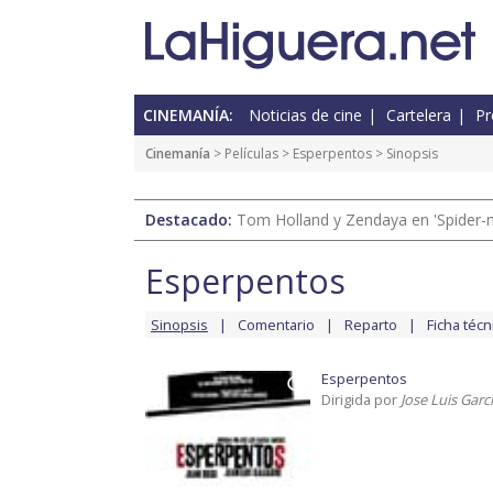
CINEMANÍA:
Noticias de cine
Cartelera
Pr
Cinemanía
> Películas >
Esperpentos
> Sinopsis
Destacado:
Tom Holland y Zendaya en 'Spider-
Esperpentos
Sinopsis
Comentario
Reparto
Ficha técn
Esperpentos
Dirigida por
Jose Luis Garc