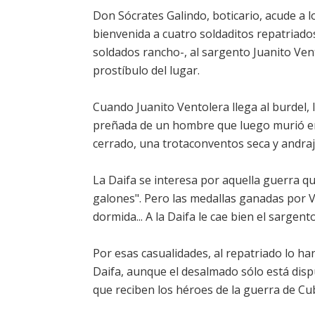
Don Sócrates Galindo, boticario, acude a l
bienvenida a cuatro soldaditos repatriado
soldados rancho-, al sargento Juanito Vent
prostíbulo del lugar.
Cuando Juanito Ventolera llega al burdel, 
preñada de un hombre que luego murió en
cerrado, una trotaconventos seca y andrajo
La Daifa se interesa por aquella guerra q
galones". Pero las medallas ganadas por V
dormida... A la Daifa le cae bien el sargento 
Por esas casualidades, al repatriado lo ha
Daifa, aunque el desalmado sólo está dispue
que reciben los héroes de la guerra de Cu