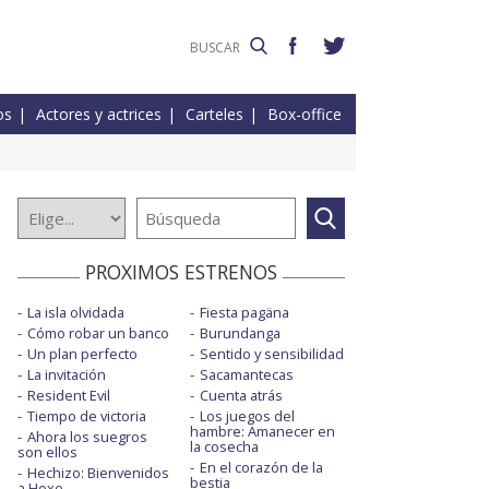
os
Actores y actrices
Carteles
Box-office
PROXIMOS ESTRENOS
La isla olvidada
Fiesta pagäna
Cómo robar un banco
Burundanga
Un plan perfecto
Sentido y sensibilidad
La invitación
Sacamantecas
Resident Evil
Cuenta atrás
Tiempo de victoria
Los juegos del
hambre: Amanecer en
Ahora los suegros
la cosecha
son ellos
En el corazón de la
Hechizo: Bienvenidos
bestia
a Hexe