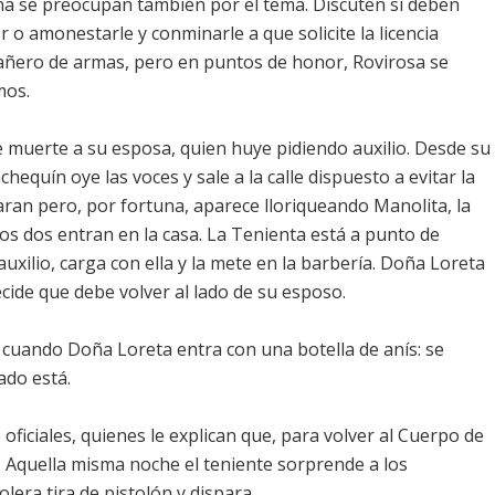
a se preocupan también por el tema. Discuten si deben
 o amonestarle y conminarle a que solicite la licencia
añero de armas, pero en puntos de honor, Rovirosa se
mos.
e muerte a su esposa, quien huye pidiendo auxilio. Desde su
chequín oye las voces y sale a la calle dispuesto a evitar la
caran pero, por fortuna, aparece lloriqueando Manolita, la
 los dos entran en la casa. La Tenienta está a punto de
xilio, carga con ella y la mete en la barbería. Doña Loreta
ecide que debe volver al lado de su esposo.
 cuando Doña Loreta entra con una botella de anís: se
ado está.
oficiales, quienes le explican que, para volver al Cuerpo de
 Aquella misma noche el teniente sorprende a los
lera,tira de pistolón y dispara.