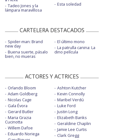
Esta soledad
Tadeo Jones y la
lámpara maravillosa
CARTELERA DESTACADOS
Spider-man: Brand
El último mono
new day
La patrulla canina: La
Buena suerte, pásalo
dino película
bien, no mueras
ACTORES Y ACTRICES
Orlando Bloom
Ashton Kutcher
Adam Goldberg
Kevin Connolly
Nicolas Cage
Maribel Verdú
Gala Évora
Luke Ford
Gerard Butler
Justin Long
Maria Grazia
Elizabeth Banks
Cucinotta
Geraldine Chaplin
Willem Dafoe
Jamie Lee Curtis
Eduardo Noriega
Clark Gregg
Gary Piquer