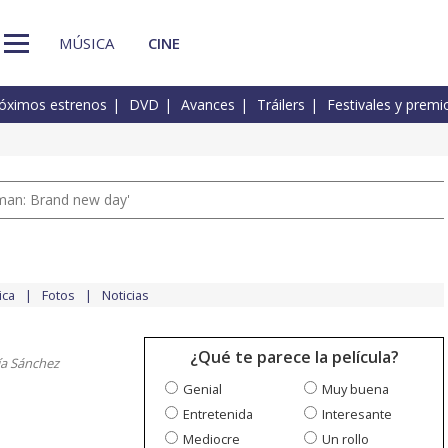
MÚSICA
CINE
óximos estrenos
DVD
Avances
Tráilers
Festivales y premi
man: Brand new day'
ica
Fotos
Noticias
¿Qué te parece la película?
ía Sánchez
Genial
Muy buena
Entretenida
Interesante
Mediocre
Un rollo