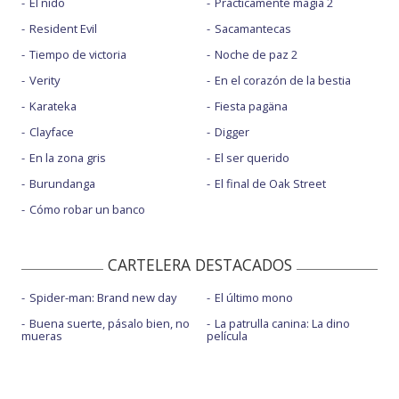
El nido
Prácticamente magia 2
Resident Evil
Sacamantecas
Tiempo de victoria
Noche de paz 2
Verity
En el corazón de la bestia
Karateka
Fiesta pagäna
Clayface
Digger
En la zona gris
El ser querido
Burundanga
El final de Oak Street
Cómo robar un banco
CARTELERA DESTACADOS
Spider-man: Brand new day
El último mono
Buena suerte, pásalo bien, no
La patrulla canina: La dino
mueras
película