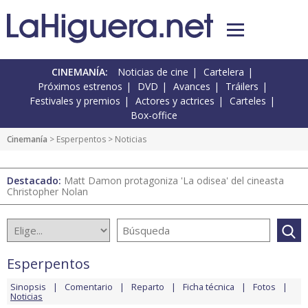
CINEMANÍA:
Noticias de cine
Cartelera
Próximos estrenos
DVD
Avances
Tráilers
Festivales y premios
Actores y actrices
Carteles
Box-office
Cinemanía
>
Esperpentos
> Noticias
Destacado:
Matt Damon protagoniza 'La odisea' del cineasta
Christopher Nolan
Esperpentos
Sinopsis
Comentario
Reparto
Ficha técnica
Fotos
Noticias