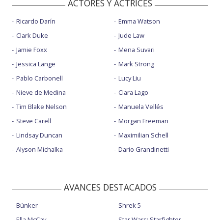
ACTORES Y ACTRICES
Ricardo Darín
Emma Watson
Clark Duke
Jude Law
Jamie Foxx
Mena Suvari
Jessica Lange
Mark Strong
Pablo Carbonell
Lucy Liu
Nieve de Medina
Clara Lago
Tim Blake Nelson
Manuela Vellés
Steve Carell
Morgan Freeman
Lindsay Duncan
Maximilian Schell
Alyson Michalka
Dario Grandinetti
AVANCES DESTACADOS
Búnker
Shrek 5
Ella McCay
Star Wars: Starfighter