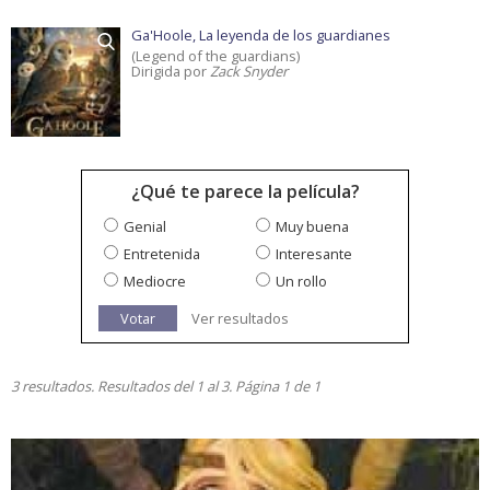
Ga'Hoole, La leyenda de los guardianes
(Legend of the guardians)
Dirigida por
Zack Snyder
¿Qué te parece la película?
Genial
Muy buena
Entretenida
Interesante
Mediocre
Un rollo
Votar
Ver resultados
3 resultados. Resultados del 1 al 3. Página 1 de 1