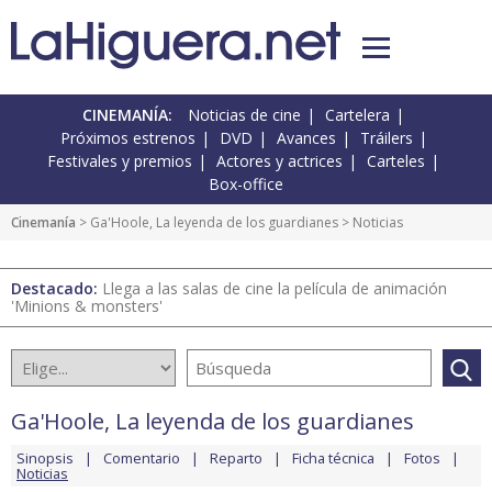
CINEMANÍA:
Noticias de cine
Cartelera
Próximos estrenos
DVD
Avances
Tráilers
Festivales y premios
Actores y actrices
Carteles
Box-office
Cinemanía
>
Ga'Hoole, La leyenda de los guardianes
> Noticias
Destacado:
Llega a las salas de cine la película de animación
'Minions & monsters'
Ga'Hoole, La leyenda de los guardianes
Sinopsis
Comentario
Reparto
Ficha técnica
Fotos
Noticias