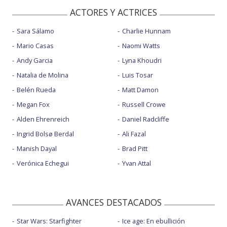
ACTORES Y ACTRICES
Sara Sálamo
Charlie Hunnam
Mario Casas
Naomi Watts
Andy Garcia
Lyna Khoudri
Natalia de Molina
Luis Tosar
Belén Rueda
Matt Damon
Megan Fox
Russell Crowe
Alden Ehrenreich
Daniel Radcliffe
Ingrid Bolsø Berdal
Ali Fazal
Manish Dayal
Brad Pitt
Verónica Echegui
Yvan Attal
AVANCES DESTACADOS
Star Wars: Starfighter
Ice age: En ebullición