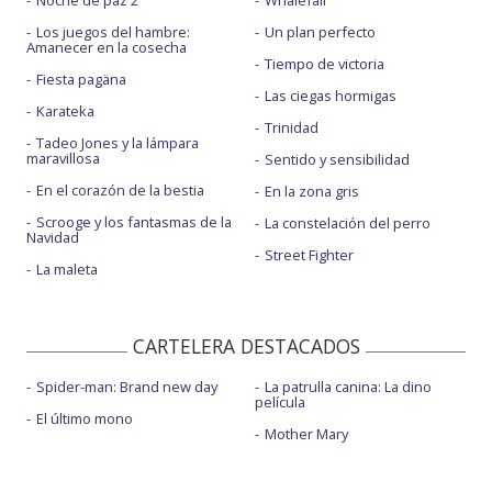
Los juegos del hambre:
Un plan perfecto
Amanecer en la cosecha
Tiempo de victoria
Fiesta pagäna
Las ciegas hormigas
Karateka
Trinidad
Tadeo Jones y la lámpara
maravillosa
Sentido y sensibilidad
En el corazón de la bestia
En la zona gris
Scrooge y los fantasmas de la
La constelación del perro
Navidad
Street Fighter
La maleta
CARTELERA DESTACADOS
Spider-man: Brand new day
La patrulla canina: La dino
película
El último mono
Mother Mary