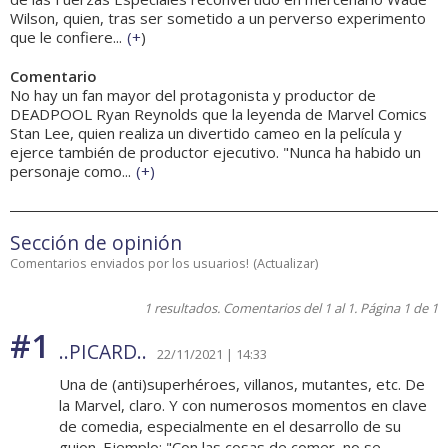
Wilson, quien, tras ser sometido a un perverso experimento
que le confiere...
(
+
)
Comentario
No hay un fan mayor del protagonista y productor de
DEADPOOL Ryan Reynolds que la leyenda de Marvel Comics
Stan Lee, quien realiza un divertido cameo en la película y
ejerce también de productor ejecutivo. "Nunca ha habido un
personaje como...
(
+
)
Sección de opinión
Comentarios enviados por los usuarios!
(
Actualizar
)
1 resultados. Comentarios del 1 al 1. Página 1 de 1
#1
..PICARD..
22/11/2021 | 14:33
Una de (anti)superhéroes, villanos, mutantes, etc. De
la Marvel, claro. Y con numerosos momentos en clave
de comedia, especialmente en el desarrollo de su
guion. Ejemplo: "Con las cosas de comer, no se