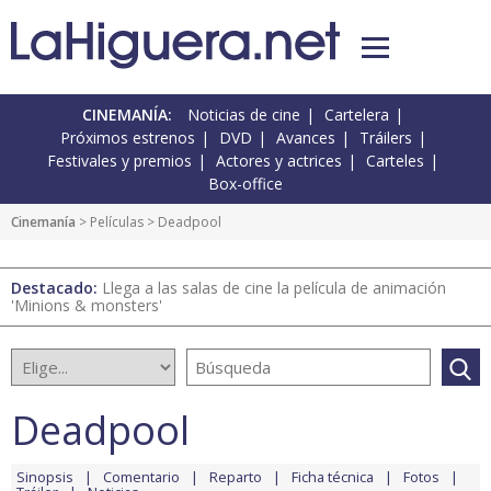
CINEMANÍA:
Noticias de cine
Cartelera
Próximos estrenos
DVD
Avances
Tráilers
Festivales y premios
Actores y actrices
Carteles
Box-office
Cinemanía
> Películas > Deadpool
Destacado:
Llega a las salas de cine la película de animación
'Minions & monsters'
Deadpool
Sinopsis
Comentario
Reparto
Ficha técnica
Fotos