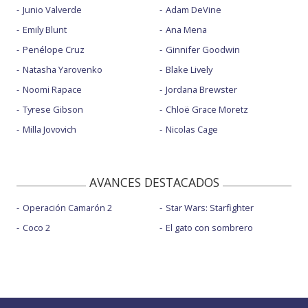
Junio Valverde
Adam DeVine
Emily Blunt
Ana Mena
Penélope Cruz
Ginnifer Goodwin
Natasha Yarovenko
Blake Lively
Noomi Rapace
Jordana Brewster
Tyrese Gibson
Chloë Grace Moretz
Milla Jovovich
Nicolas Cage
AVANCES DESTACADOS
Operación Camarón 2
Star Wars: Starfighter
Coco 2
El gato con sombrero