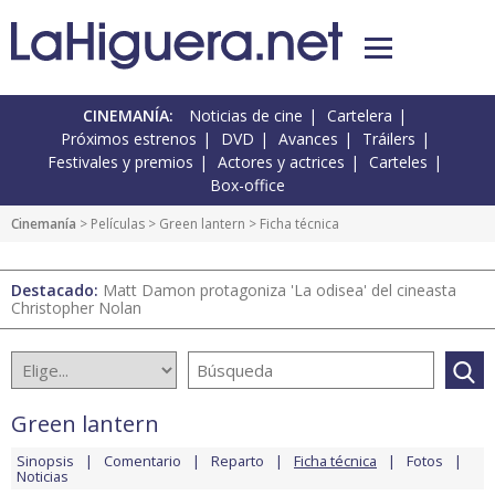
CINEMANÍA:
Noticias de cine
Cartelera
Próximos estrenos
DVD
Avances
Tráilers
Festivales y premios
Actores y actrices
Carteles
Box-office
Cinemanía
> Películas >
Green lantern
> Ficha técnica
Destacado:
Matt Damon protagoniza 'La odisea' del cineasta
Christopher Nolan
Green lantern
Sinopsis
Comentario
Reparto
Ficha técnica
Fotos
Noticias