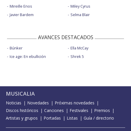
Mireille Enos
Miley Cyrus
Javier Bardem
Selma Blair
AVANCES DESTACADOS
Búnker
Ella McCay
Ice age: En ebullición
Shrek 5
MUSICALIA
Noticias
Novedades
Próximas novedades
Discos históricos
Canciones
Festivales
Premios
Artistas y grupos
Portadas
Listas
Guía / directorio