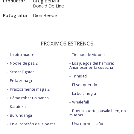
Productor
Greg Berlanti
Donald De Line
Fotografía
Dion Beebe
PROXIMOS ESTRENOS
La otra madre
Tiempo de victoria
Noche de paz 2
Los juegos del hambre:
Amanecer en la cosecha
Street Fighter
Trinidad
En la zona gris
El ser querido
Prácticamente magia 2
La bola negra
Cómo robar un banco
Whalefall
Karateka
Buena suerte, pásalo bien, no
mueras
Burundanga
Una noche al año
En el corazón de la bestia