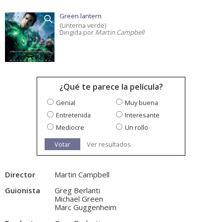
Green lantern
(Linterna verde)
Dirigida por
Martin Campbell
¿Qué te parece la película?
Genial
Muy buena
Entretenida
Interesante
Mediocre
Un rollo
Votar
Ver resultados
Director
Martin Campbell
Guionista
Greg Berlanti
Michael Green
Marc Guggenheim