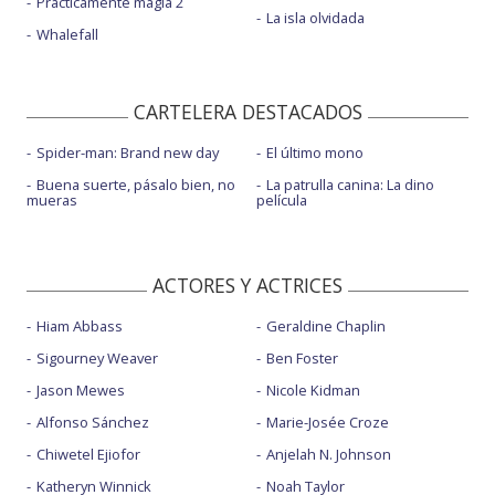
Prácticamente magia 2
La isla olvidada
Whalefall
CARTELERA DESTACADOS
Spider-man: Brand new day
El último mono
Buena suerte, pásalo bien, no
La patrulla canina: La dino
mueras
película
ACTORES Y ACTRICES
Hiam Abbass
Geraldine Chaplin
Sigourney Weaver
Ben Foster
Jason Mewes
Nicole Kidman
Alfonso Sánchez
Marie-Josée Croze
Chiwetel Ejiofor
Anjelah N. Johnson
Katheryn Winnick
Noah Taylor