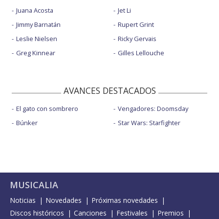
Juana Acosta
Jet Li
Jimmy Barnatán
Rupert Grint
Leslie Nielsen
Ricky Gervais
Greg Kinnear
Gilles Lellouche
AVANCES DESTACADOS
El gato con sombrero
Vengadores: Doomsday
Búnker
Star Wars: Starfighter
MUSICALIA
Noticias
Novedades
Próximas novedades
Discos históricos
Canciones
Festivales
Premios