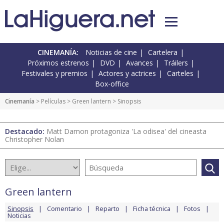
CINEMANÍA:
Noticias de cine
Cartelera
Próximos estrenos
DVD
Avances
Tráilers
Festivales y premios
Actores y actrices
Carteles
Box-office
Cinemanía
> Películas >
Green lantern
> Sinopsis
Destacado:
Matt Damon protagoniza 'La odisea' del cineasta
Christopher Nolan
Green lantern
Sinopsis
Comentario
Reparto
Ficha técnica
Fotos
Noticias